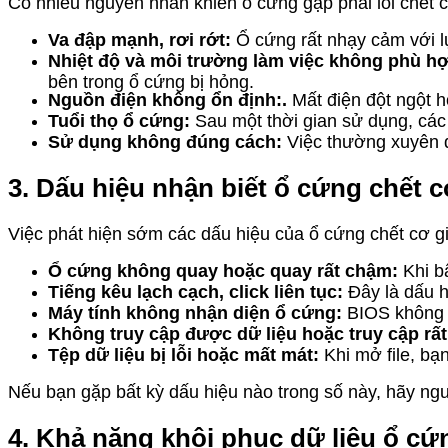
Có nhiều nguyên nhân khiến ổ cứng gặp phải lỗi chết 
Va đập mạnh, rơi rớt:
Ổ cứng rất nhạy cảm với lự
Nhiệt độ và môi trường làm việc không phù hợ
bên trong ổ cứng bị hỏng.
Nguồn điện không ổn định:.
Mất điện đột ngột h
Tuổi thọ ổ cứng:
Sau một thời gian sử dụng, các 
Sử dụng không đúng cách:
Việc thường xuyên d
3. Dấu hiệu nhận biết ổ cứng chết 
Việc phát hiện sớm các dấu hiệu của ổ cứng chết cơ g
Ổ cứng không quay hoặc quay rất chậm:
Khi bậ
Tiếng kêu lạch cạch, click liên tục:
Đây là dấu hi
Máy tính không nhận diện ổ cứng:
BIOS không h
Không truy cập được dữ liệu hoặc truy cập rấ
Tệp dữ liệu bị lỗi hoặc mất mát:
Khi mở file, bạn
Nếu bạn gặp bất kỳ dấu hiệu nào trong số này, hãy ngư
4. Khả năng khôi phục dữ liệu ổ cứ