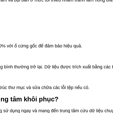
ẩm và bụi bẩn ở mức tối thiểu nhằm tránh làm hỏng đĩa t
100% với ổ cứng gốc để đảm bảo hiệu quả.
g bình thường trở lại. Dữ liệu được trích xuất bằng các
 trúc thư mục và sửa chữa các lỗi tệp nếu có.
ung tâm khôi phục?
g sử dụng ngay và mang đến trung tâm cứu dữ liệu chu