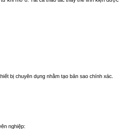
ừ khi mở ổ. Tất cả thao tác thay thế linh kiện được
 thiết bị chuyên dụng nhằm tạo bản sao chính xác.
yên nghiệp: