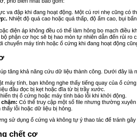
cơ, phổ biến nhất bao gồm:
c va đập khi đang hoạt động. Một cú rơi nhẹ cũng có thể
p:.
Nhiệt độ quá cao hoặc quá thấp, độ ẩm cao, bụi bẩn 
oặc điện áp không đều có thể làm hỏng bo mạch điều kh
bộ phận cơ học sẽ bị hao mòn tự nhiên dẫn đến rủi ro c
i chuyển máy tính hoặc ổ cứng khi đang hoạt động cũng
cơ
iúp tăng khả năng cứu dữ liệu thành công. Dưới đây là
t máy tính, bạn không nghe thấy tiếng quay của ổ cứng 
ệu đầu đọc bị kẹt hoặc đĩa từ bị trầy xước.
iển thị ổ cứng hoặc máy tính báo lỗi khi khởi động.
t chậm:
Có thể truy cập một số file nhưng thường xuyên b
 thấy lỗi hoặc dữ liệu bị hỏng.
ng sử dụng ổ cứng và không tự ý thao tác để tránh gây 
ng chết cơ