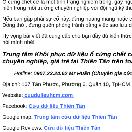
Ổ cứng chết cơ là một tình trạng nghiêm trọng, gây ng
hiện trong môi trường chuyên nghiệp với đội ngũ kỹ thuật
Nếu bạn gặp phải sự cố này, đừng hoang mang hoặc cố 
Đồng thời, đừng quên phòng tránh bằng việc sao lưu d
Hy vọng bài viết đã cung cấp cho bạn đầy đủ kiến thức
hỏi mình nhé!
Trung tâm Khôi phục dữ liệu ổ cứng chết c
chuyên nghiệp, giá trẻ tại Thiên Tân trên t
Hotline: 0
907.23.24.62 Mr Huấn (
Chuyên gia cứu
Địa chỉ: 167 Tân Phước, Phường 6, Quận 10, TpHCM
Website:
cuudulieuhcm.com
Facebook
:
Cứu dữ liệu Thiên Tân
Google map:
Trung tâm cứu dữ liệu Thiên Tân
Google Reviews:
Cứu dữ liệu Thiên Tân