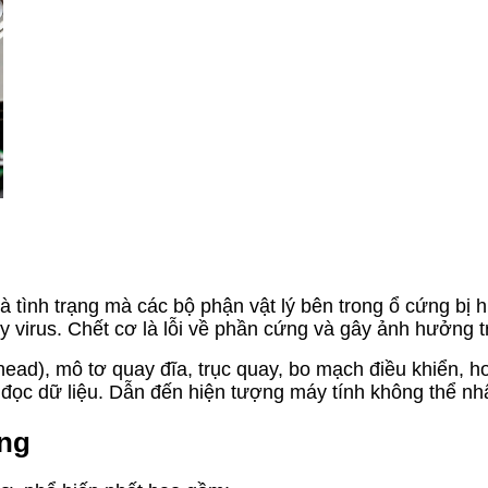
 là tình trạng mà các bộ phận vật lý bên trong ổ cứng b
virus. Chết cơ là lỗi về phần cứng và gây ảnh hưởng tr
head), mô tơ quay đĩa, trục quay, bo mạch điều khiển, 
 đọc dữ liệu. Dẫn đến hiện tượng máy tính không thể nh
ứng