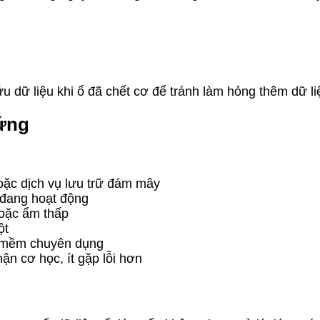
dữ liệu khi ổ đã chết cơ để tránh làm hỏng thêm dữ li
cứng
oặc dịch vụ lưu trữ đám mây
 đang hoạt động
hoặc ẩm thấp
ột
n mềm chuyên dụng
n cơ học, ít gặp lỗi hơn