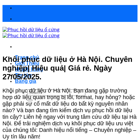
Chuyển
đến
nội
dung
Trang chủ
Khôi phục dữ liệu ở Hà Nội. Chuyên
Giới Thiệu
nghiệp| Hiệu quả| Giá rẻ. Ngày
khách hàng
27/05/2025.
Tin tức
Bảng giá
Khôi phục dữ liệu ở Hà Nội. Bạn đang gặp trường
Search
hợp dữ liệu quan trọng bị lỗi, format, hay hỏng? hoặc
for:
gặp phải sự cố mất dữ liệu do bất kỳ nguyên nhân
nào? Và bạn đang tìm kiếm dịch vụ phục hồi dữ liệu
tin cậy? Liên hệ ngay với trung tâm cứu dữ liệu tại Hà
Nội. Để trải nghiệm dịch vụ khôi phục dữ liệu ưu việt
của chúng tôi: Danh hiệu nổi tiếng – Chuyên nghiệp –
Uy tín lâu năm!