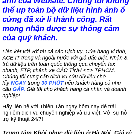
ảnh của Website. Chúng tôi không
thể up toàn bộ dữ liệu hình ảnh ổ
cứng đã xử lí thành công. Rất
mong nhận được sự thông cảm
của quý khách.
Liên kết với với tất cả các Dịch vụ, Cửa hàng vi tính,
ACE IT trong và ngoài nước với giá đặc biệt. Nhận &
trả dữ liệu trên toàn quốc thông qua chuyển fax
nhanh, FTP, chành xe CÁC TỈNH <=> TPHCM.
Chúng tôi cung cấp dịch vụ cứu dữ liệu chờ
lấy
NGAY
trong
30 PHÚT
nếu khách hàng có nhu
cầu
GẤP.
Giá tốt cho khách hàng cá nhân và doanh
nghiệp!
Hãy liên hệ với Thiên Tân ngay hôm nay để trải
nghiệm dịch vụ chuyên nghiệp và ưu việt. Với sự hỗ
trợ kỹ thuật 24/7!
Trung tâm Khôi phục dữ liệu ở Hà Nội. Giá rẻ