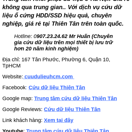
không qua trung gian.. Với dịch vụ cứu dữ
liệu ổ cứng HDD/SSD hiệu quả, chuyên
nghiệp, giá rẻ tại Thiên Tân trên toàn quốc.
Hotline: 0
907.23.24.62 Mr Huấn (
Chuyên
gia cứu dữ liệu trên mọi thiết bị lưu trữ
hơn 20 năm kinh nghiệm)
Địa chỉ: 167 Tân Phước, Phường 6, Quận 10,
TpHCM
Website:
cuudulieuhcm.com
Facebook
:
Cứu dữ liệu Thiên Tân
Google map:
Trung tâm cứu dữ liệu Thiên Tân
Google Reviews:
Cứu dữ liệu Thiên Tân
Link khách hàng:
Xem tại đây
Youtube
:
Trung tâm cứu dữ liệu Thiên Tân