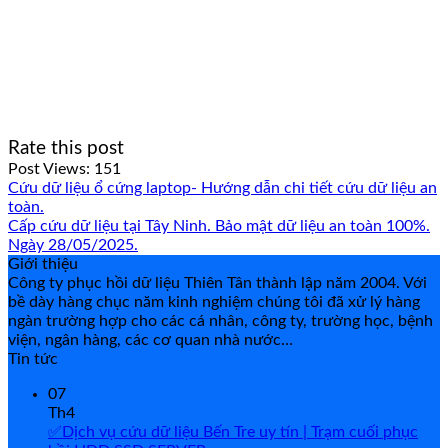
Rate this post
Post Views:
151
Cứu dữ liệu ổ cứng laptop- Hướng dẫn chi tiết cứu dữ liệu an
toàn.
Cấp cứu dữ liệu tại Tây Ninh. Bảo mật dữ liệu an toàn 100%.
Ngày 28/05/2025.
Giới thiệu
Công ty phục hồi dữ liệu Thiên Tân thành lập năm 2004. Với
bề dày hàng chục năm kinh nghiệm chúng tôi đã xử lý hàng
ngàn trường hợp cho các cá nhân, công ty, trường học, bệnh
viện, ngân hàng, các cơ quan nhà nước…
Tin tức
07
Th4
✅Dịch vụ cứu dữ liệu Bến Tre uy tín | Trạm cuối phục