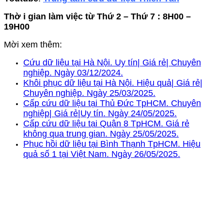
Thờ i gian làm việc từ Thứ 2 – Thứ 7 : 8H00 –
19H00
Mời xem thêm:
Cứu dữ liệu tại Hà Nội. Uy tín| Giá rẻ| Chuyên
nghiệp. Ngày 03/12/2024.
Khôi phục dữ liệu tại Hà Nội. Hiệu quả| Giá rẻ|
Chuyên nghiệp. Ngày 25/03/2025.
Cấp cứu dữ liệu tại Thủ Đức TpHCM. Chuyên
nghiệp| Giá rẻ|Uy tín. Ngày 24/05/2025.
Cấp cứu dữ liệu tại Quận 8 TpHCM. Giá rẻ
không qua trung gian. Ngày 25/05/2025.
Phục hồi dữ liệu tại Bình Thạnh TpHCM. Hiệu
quả số 1 tại Việt Nam. Ngày 26/05/2025.