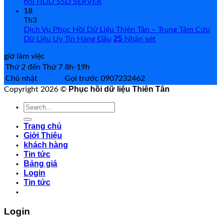
hồi HDD SSD SERVER
18
Th3
Dịch Vụ Phục Hồi Dữ Liệu Thiên Tân – Trung Tâm Cứu
25
Dữ Liệu Uy Tín Hàng Đầu
Nhận xét
giờ làm việc
Thứ 2 đến Thứ 7
8h-19h
Chủ nhật
Gọi trước 0907232462
Phục hồi dữ liệu Thiên Tân
Copyright 2026 ©
Search
for:
Trang chủ
Giới Thiệu
khách hàng
Tin tức
Bảng giá
Login
Tin tức
Login