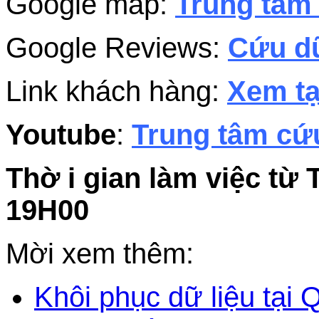
Google map:
Trung tâm 
Google Reviews:
Cứu dữ
Link khách hàng:
Xem tạ
Youtube
:
Trung tâm cứu
Thờ i gian làm việc từ 
19H00
Mời xem thêm:
Khôi phục dữ liệu tại Q