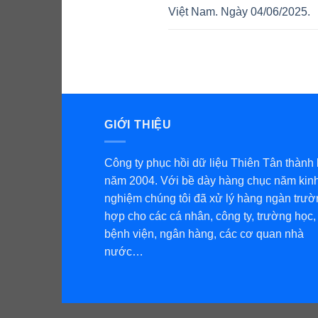
Việt Nam. Ngày 04/06/2025.
GIỚI THIỆU
Công ty phục hồi dữ liệu Thiên Tân thành 
năm 2004. Với bề dày hàng chục năm kin
nghiệm chúng tôi đã xử lý hàng ngàn trườ
hợp cho các cá nhân, công ty, trường học,
bệnh viện, ngân hàng, các cơ quan nhà
nước…