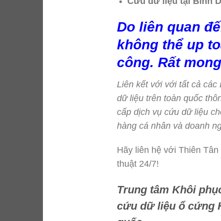
Cứu dữ liệu tại Bình 
Do liên quan đế
không thể up to
công. Rất mong
Liên kết với với tất cả cá
dữ liệu trên toàn quốc t
cấp dịch vụ cứu dữ liệu ch
hàng cá nhân và doanh ng
Hãy liên hệ với Thiên Tân
thuật 24/7!
Trung tâm Khôi phục 
cứu dữ liệu ổ cứng 