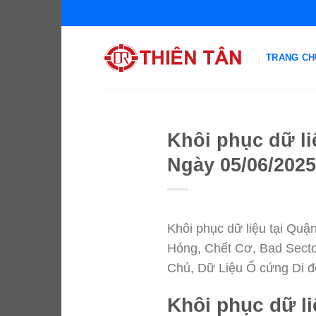
Chuyển
đến
nội
TRANG CH
dung
Khôi phục dữ li
Ngày 05/06/2025
Khôi phục dữ liệu tại Quậ
Hỏng, Chết Cơ, Bad Sector
Chủ, Dữ Liệu Ổ cứng Di
Khôi phục dữ l