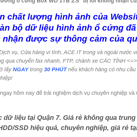
Dương ổ cứng Box WD 1TB 2.5″ bị lỗi không nhận củ
n chất lượng hình ảnh của Websit
àn bộ dữ liệu hình ảnh ổ cứng đã 
 nhận được sự thông cảm của qu
c Dịch vụ, Cửa hàng vi tính, ACE IT trong và ngoài nước v
hông qua chuyển fax nhanh, FTP, chành xe CÁC TỈNH <
ờ lấy
NGAY
trong
30 PHÚT
nếu khách hàng có nhu cầu
hiệp!
 ngay hôm nay để trải nghiệm dịch vụ chuyên nghiệp và ư
dữ liệu tại Quận 7. Giá rẻ không qua trung 
HDD/SSD hiệu quả, chuyên nghiệp, giá rẻ tại