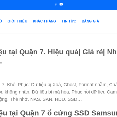
Ủ
GIỚI THIỆU
KHÁCH HÀNG
TIN TỨC
BẢNG GIÁ
ệu tại Quận 7. Hiệu quả| Giá rẻ| N
.
n 7. Khôi Phục: Dữ liệu bị Xoá, Ghost, Format nhầm, Ch
, không nhận. Dữ liệu bị mã hóa, Phục hồi dữ liệu Cam
 động, Thẻ nhớ, NAS, SAN, HDD, SSD…
iệu tại Quận 7 ổ cứng SSD Samsun