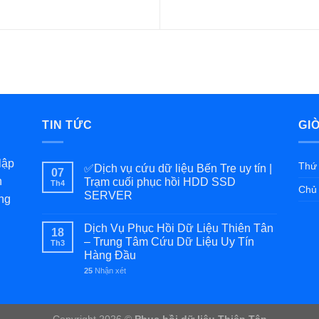
TIN TỨC
GI
lập
Thứ 
✅Dịch vụ cứu dữ liệu Bến Tre uy tín |
07
h
Trạm cuối phục hồi HDD SSD
Th4
Chủ 
SERVER
ng
Dịch Vụ Phục Hồi Dữ Liệu Thiên Tân
18
– Trung Tâm Cứu Dữ Liệu Uy Tín
Th3
Hàng Đầu
25
Nhận xét