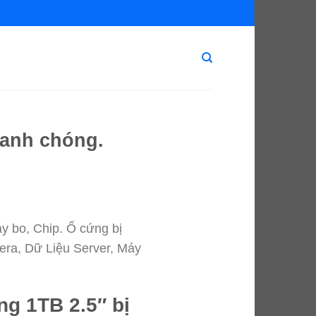
hanh chóng.
áy bo, Chip. Ổ cứng bị
era, Dữ Liệu Server, Máy
g 1TB 2.5″ bị