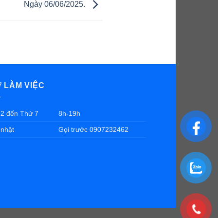
Ngày 06/06/2025.
Ờ LÀM VIỆC
2 đến Thứ 7
8h-19h
nhật
Gọi trước 0907232462