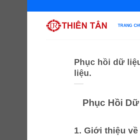
Chuyển
đến
nội
TRANG CH
dung
Phục hồi dữ liệ
liệu.
Phục Hồi Dữ
1. Giới thiệu v