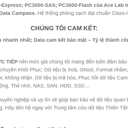
0-Express; PC3000-SAS; PC3000-Flash của Ace Lab t
 Data Campass.
Hệ thống phòng sạch đạt chuẩn Class-
CHÚNG TÔI CAM KẾT:
iệu nhanh nhất; Data cam kết bảo mật – Tỷ lệ thành 
”
C TIẾP
nên mức giá chúng tôi mang đến luôn đảm bảo 
m chuyên Khôi Phục: Dữ liệu bị Xoá, Ghost, Format nhầm
, không nhận. Dữ liệu bị mã hóa, Phục hồi dữ liệu Cam
 động, Thẻ nhớ, NAS, SAN, HDD, SSD…
chuyên nghiệp và uy tín sẽ giúp bạn bảo vệ dữ liệu quan 
. Hãy liên hệ ngay với Trung tâm cứu dữ liệu Thiên Tân