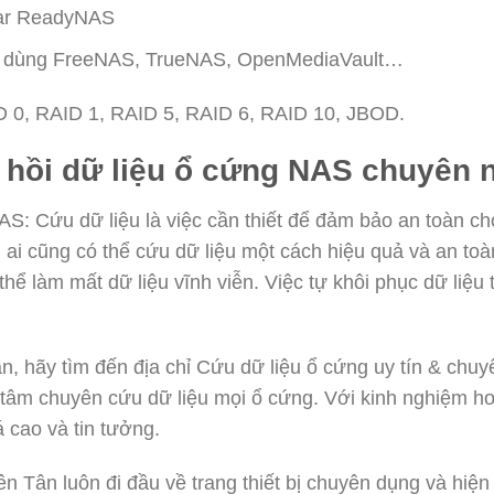
gear ReadyNAS
 dùng FreeNAS, TrueNAS, OpenMediaVault…
ID 0, RAID 1, RAID 5, RAID 6, RAID 10, JBOD.
c hồi dữ liệu ổ cứng NAS chuyên 
S: Cứu dữ liệu là việc cần thiết để đảm bảo an toàn cho
i ai cũng có thể cứu dữ liệu một cách hiệu quả và an t
thể làm mất dữ liệu vĩnh viễn. Việc tự khôi phục dữ liệ
.
n, hãy tìm đến địa chỉ Cứu dữ liệu ổ cứng uy tín & chu
g tâm chuyên cứu dữ liệu mọi ổ cứng. Với kinh nghiệm h
 cao và tin tưởng.
ên Tân luôn đi đầu về trang thiết bị chuyên dụng và hiện