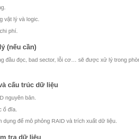
g.
 vật lý và logic.
hi phí.
lý (nếu cần)
 đầu đọc, bad sector, lỗi cơ… sẽ được xử lý trong ph
và cấu trúc dữ liệu
ID nguyên bản.
 ổ đĩa.
dụng để mô phỏng RAID và trích xuất dữ liệu.
ểm tra dữ liệu