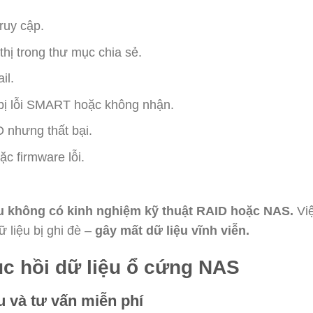
ruy cập.
thị trong thư mục chia sẻ.
il.
bị lỗi SMART hoặc không nhận.
 nhưng thất bại.
c firmware lỗi.
u không có kinh nghiệm kỹ thuật RAID hoặc NAS.
Việ
ữ liệu bị ghi đè –
gây mất dữ liệu vĩnh viễn.
ục hồi dữ liệu ổ cứng NAS
u và tư vấn miễn phí