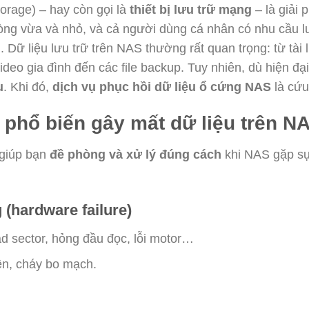
orage) – hay còn gọi là
thiết bị lưu trữ mạng
– là giải 
ng vừa và nhỏ, và cả người dùng cá nhân có nhu cầu lưu
u.
Dữ liệu lưu trữ trên NAS thường rất quan trọng: từ tài l
ideo gia đình đến các file backup. Tuy nhiên, dù hiện đ
u
. Khi đó,
dịch vụ phục hồi dữ liệu ổ cứng NAS
là cứu
 phổ biến gây mất dữ liệu trên N
 giúp bạn
đề phòng và xử lý đúng cách
khi NAS gặp sự 
 (hardware failure)
d sector, hỏng đầu đọc, lỗi motor…
ện, cháy bo mạch.