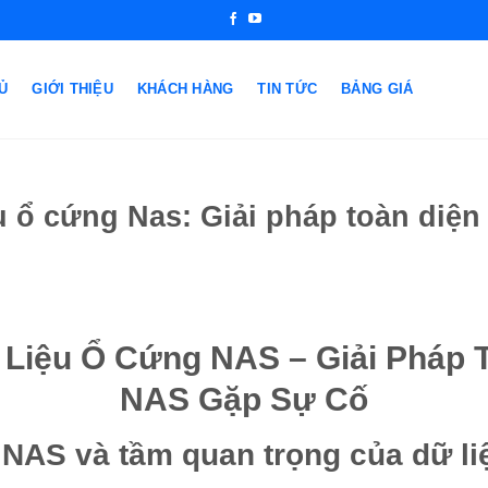
Ủ
GIỚI THIỆU
KHÁCH HÀNG
TIN TỨC
BẢNG GIÁ
u ổ cứng Nas: Giải pháp toàn diện
 Liệu Ổ Cứng NAS – Giải Pháp T
NAS Gặp Sự Cố
ề NAS và tầm quan trọng của dữ li