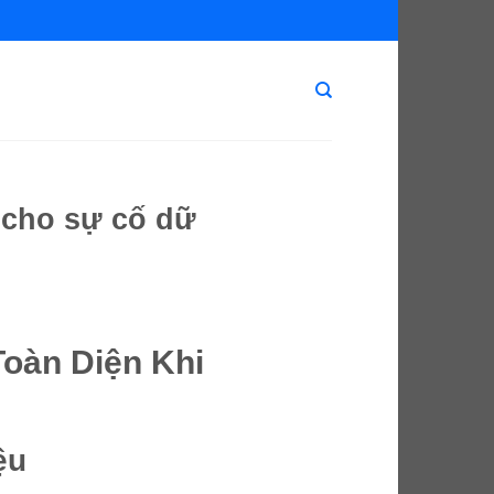
 cho sự cố dữ
oàn Diện Khi
ệu