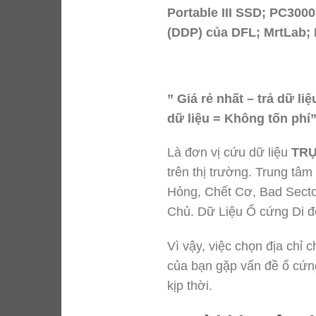
Portable III SSD; PC300
(DDP) của DFL; MrtLab;
” Giá rẻ nhất – trả dữ l
dữ liệu = Không tốn phí
Là đơn vị cứu dữ liệu
TRỰ
trên thị trường. Trung tâ
Hỏng, Chết Cơ, Bad Sector
Chủ. Dữ Liệu Ổ cứng Di
Vì vậy, việc chọn địa chỉ 
của bạn gặp vấn đề ổ cứng
kịp thời.