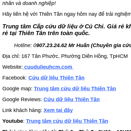
nhân và doanh nghiệp!
Hãy liên hệ với Thiên Tân ngay hôm nay để trải nghiệm 
Trung tâm Cấp cứu dữ liệu ở Củ Chi
. Giá rẻ 
rẻ tại Thiên Tân trên toàn quốc.
Hotline: 0
907.23.24.62 Mr Huấn (
Chuyên gia cứu
Địa chỉ: 167 Tân Phước, Phường Diên Hồng, TpHCM
Website:
cuudulieuhcm.com
Facebook
:
Cứu dữ liệu Thiên Tân
Google map:
Trung tâm cứu dữ liệu Thiên Tân
Google Reviews:
Cứu dữ liệu Thiên Tân
Link khách hàng:
Xem tại đây
Youtube
:
Trung tâm cứu dữ liệu Thiên Tân