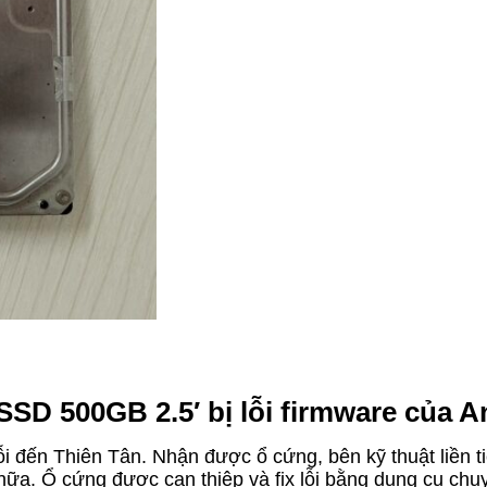
SSD 500GB 2.5′ bị lỗi firmware của 
lỗi đến Thiên Tân. Nhận được ổ cứng, bên kỹ thuật liền t
ữa. Ổ cứng được can thiệp và fix lỗi bằng dụng cụ chuy