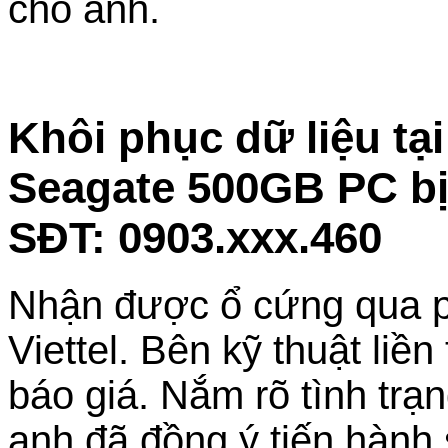
cho anh.
Khôi phục dữ liệu tạ
Seagate 500GB PC bị 
SĐT: 0903.xxx.460
Nhận được ổ cứng qua p
Viettel. Bên kỹ thuật liề
báo giá. Nắm rõ tình tr
anh đã đồng ý tiến hành 