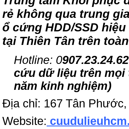
Trung tâm Khôi phục d
rẻ không qua trung gia
ổ cứng HDD/SSD hiệu q
tại Thiên Tân trên toà
Hotline: 0
907.23.24.62
cứu dữ liệu trên mọi 
năm kinh nghiệm)
Địa chỉ: 167 Tân Phước
Website:
cuudulieuhc