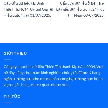
Cấp cứu dữ liệu tại Bình
Cấp cứu dữ liệu ở Bến Tre.
Thạnh TpHCM. Uy tín| Giá rẻ|
Lấy gấp dữ liệu trong 24H uy
Hiệu quả. Ngày 01/07/2025.
tín. Ngày 03/07/2025.
GIỚI THIỆU
Công ty phục hồi dữ liệu Thiên Tân thành lập năm 2004. Với
bề dày hàng chục năm kinh nghiệm chúng tôi đã xử lý hàng
ngàn trường hợp cho các cá nhân, công ty, trường học, bệnh
viện, ngân hàng, các cơ quan nhà nước…
TIN TỨC