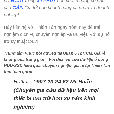
lấy
NGAY
trong
30 PHÚT
nếu khách hàng có nhu
cầu
GẤP.
Giá tốt cho khách hàng cá nhân và doanh
nghiệp!
Hãy liên hệ với Thiên Tân ngay hôm nay để trải
nghiệm dịch vụ chuyên nghiệp và ưu việt. Với sự hỗ
trợ kỹ thuật 24/7!
Trung tâm Phục hồi dữ liệu tại Quận 6 TpHCM
. Giá rẻ
không qua trung gian.. Với dịch vụ cứu dữ liệu ổ cứng
HDD/SSD hiệu quả, chuyên nghiệp, giá rẻ tại Thiên Tân
trên toàn quốc.
Hotline: 0
907.23.24.62 Mr Huấn
(
Chuyên gia cứu dữ liệu trên mọi
thiết bị lưu trữ hơn 20 năm kinh
nghiệm)