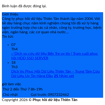
Bình luận đã được đóng lại.
Giới thiệu
Công ty phục hồi dữ liệu Thiên Tân thành lập năm 2004. Với
bề dày hàng chục năm kinh nghiệm chúng tôi đã xử lý hàng
ngàn trường hợp cho các cá nhân, công ty, trường học, bệnh
viện, ngân hàng, các cơ quan nhà nước…
Tin tức
07
Th4
✅Dịch vụ cứu dữ liệu Bến Tre uy tín | Trạm cuối phục
hồi HDD SSD SERVER
18
Th3
Dịch Vụ Phục Hồi Dữ Liệu Thiên Tân – Trung Tâm Cứu
Dữ Liệu Uy Tín Hàng Đầu
25
Nhận xét
giờ làm việc
Thứ 2 đến Thứ 7
8h-19h
Chủ nhật
Gọi trước 0907232462
Copyright 2026 ©
Phục hồi dữ liệu Thiên Tân