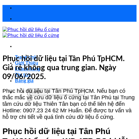
Chuyển
đến
nội
dung
Trang chủ
Phục hồi dữ liệu tại Tân Phú TpHCM.
Giới Thiệu
Giá rẻ không qua trung gian. Ngày
khách hàng
Tin tức
09/06/2025.
Bảng giá
Phục hồi dữ liệu tại Tân Phú TpHCM. Nếu bạn có
Search
thắc mắc về cứu dữ liệu ổ cứng tại Tân Phú tại Trung
for:
tâm cứu dữ liệu Thiên Tân bạn có thể liên hệ đến
Hotline: 0907.23 24 62 Mr Huấn. Để được tư vấn và
hỗ trợ chi tiết về quá tình cứu dữ liệu ổ cứng.
Phục hồi dữ liệu tại Tân Phú