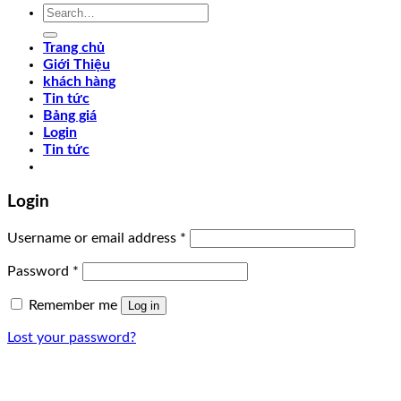
Search
for:
Trang chủ
Giới Thiệu
khách hàng
Tin tức
Bảng giá
Login
Tin tức
Login
Username or email address
*
Password
*
Remember me
Log in
Lost your password?