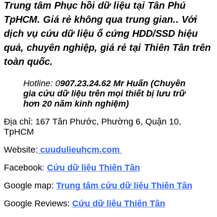
Trung tâm Phục hồi dữ liệu tại Tân Phú
TpHCM
. Giá rẻ không qua trung gian.. Với
dịch vụ cứu dữ liệu ổ cứng HDD/SSD hiệu
quả, chuyên nghiệp, giá rẻ tại Thiên Tân trên
toàn quốc.
Hotline: 0
907.23.24.62 Mr Huấn (
Chuyên
gia cứu dữ liệu trên mọi thiết bị lưu trữ
hơn 20 năm kinh nghiệm)
Địa chỉ: 167 Tân Phước, Phường 6, Quận 10,
TpHCM
Website:
cuudulieuhcm.com
Facebook
:
Cứu dữ liệu Thiên Tân
Google map:
Trung tâm cứu dữ liệu Thiên Tân
Google Reviews:
Cứu dữ liệu Thiên Tân