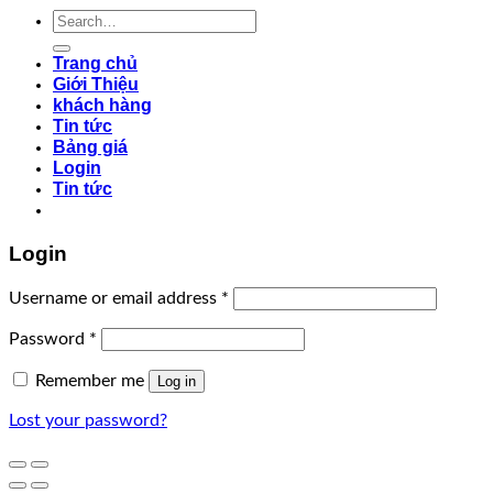
Search
for:
Trang chủ
Giới Thiệu
khách hàng
Tin tức
Bảng giá
Login
Tin tức
Login
Username or email address
*
Password
*
Remember me
Log in
Lost your password?