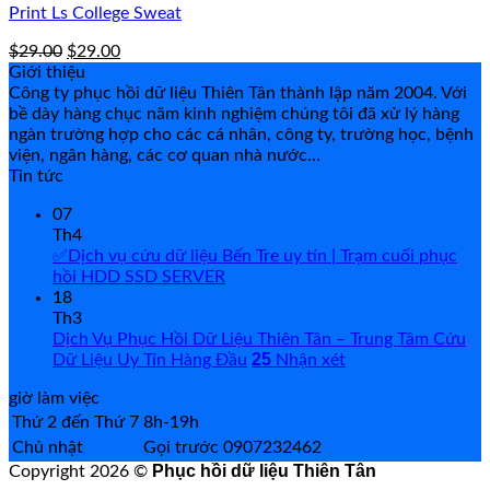
Print Ls College Sweat
Original
Current
$
29.00
$
29.00
price
price
Giới thiệu
was:
is:
Công ty phục hồi dữ liệu Thiên Tân thành lập năm 2004. Với
$29.00.
$29.00.
bề dày hàng chục năm kinh nghiệm chúng tôi đã xử lý hàng
ngàn trường hợp cho các cá nhân, công ty, trường học, bệnh
viện, ngân hàng, các cơ quan nhà nước…
Tin tức
07
Th4
✅Dịch vụ cứu dữ liệu Bến Tre uy tín | Trạm cuối phục
hồi HDD SSD SERVER
18
Th3
Dịch Vụ Phục Hồi Dữ Liệu Thiên Tân – Trung Tâm Cứu
25
Dữ Liệu Uy Tín Hàng Đầu
Nhận xét
giờ làm việc
Thứ 2 đến Thứ 7
8h-19h
Chủ nhật
Gọi trước 0907232462
Phục hồi dữ liệu Thiên Tân
Copyright 2026 ©