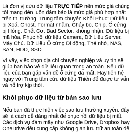
Là đơn vị cứu dữ liệu
TRỰC TIẾP
nên mức giá chúng
tôi mang đến luôn đảm bảo là mức giá phù hợp nhất
trên thị trường. Trung tâm chuyên Khôi Phục: Dữ liệu
bị Xoá, Ghost, Format nhầm, Cháy bo, Chip. Ổ cứng
bị Hỏng, Chết Cơ, Bad Sector, không nhận. Dữ liệu bị
mã hóa, Phục hồi dữ liệu Camera, Dữ Liệu Server,
Máy Chủ. Dữ Liệu Ổ cứng Di động, Thẻ nhớ, NAS,
SAN, HDD, SSD…
Vì vậy, việc chọn địa chỉ chuyên nghiệp và uy tín sẽ
giúp bạn bảo vệ dữ liệu quan trọng an toàn. Nếu dữ
liệu của bạn gặp vấn đề ổ cứng đã mất. Hãy liên hệ
ngay với Trung tâm cứu dữ liệu Thiên để được tư vấn
và hỗ trợ kịp thời.
Khôi phục dữ liệu từ bản sao lưu
Nếu bạn đã thực hiện việc sao lưu thường xuyên, đây
sẽ là cách dễ dàng nhất để phục hồi dữ liệu bị mất.
Các dịch vụ đám mây như Google Drive, Dropbox hay
OneDrive đều cung cấp không gian lưu trữ an toàn để