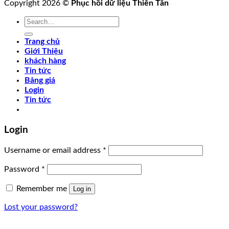
Copyright 2026 ©
Phục hồi dữ liệu Thiên Tân
Search
for:
Trang chủ
Giới Thiệu
khách hàng
Tin tức
Bảng giá
Login
Tin tức
Login
Username or email address
*
Password
*
Remember me
Log in
Lost your password?