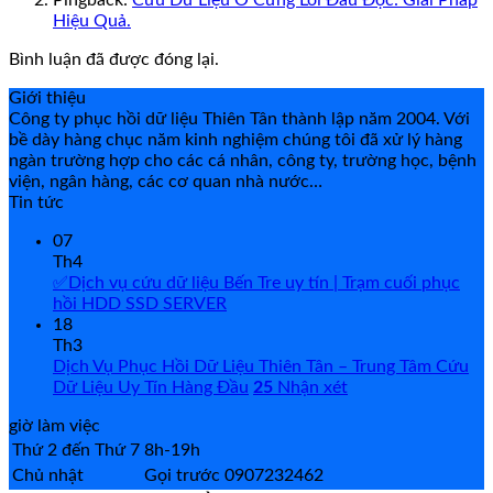
Hiệu Quả.
Bình luận đã được đóng lại.
Giới thiệu
Công ty phục hồi dữ liệu Thiên Tân thành lập năm 2004. Với
bề dày hàng chục năm kinh nghiệm chúng tôi đã xử lý hàng
ngàn trường hợp cho các cá nhân, công ty, trường học, bệnh
viện, ngân hàng, các cơ quan nhà nước…
Tin tức
07
Th4
✅Dịch vụ cứu dữ liệu Bến Tre uy tín | Trạm cuối phục
hồi HDD SSD SERVER
18
Th3
Dịch Vụ Phục Hồi Dữ Liệu Thiên Tân – Trung Tâm Cứu
Dữ Liệu Uy Tín Hàng Đầu
25
Nhận xét
giờ làm việc
Thứ 2 đến Thứ 7
8h-19h
Chủ nhật
Gọi trước 0907232462