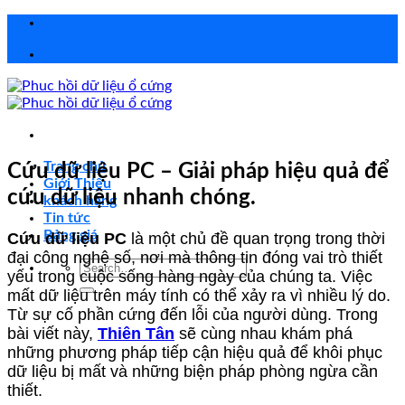
Chuyển
đến
nội
dung
Trang chủ
Cứu dữ liệu PC – Giải pháp hiệu quả để
Giới Thiệu
cứu dữ liệu nhanh chóng.
khách hàng
Tin tức
Bảng giá
Cứu dữ liệu PC
là một chủ đề quan trọng trong thời
đại công nghệ số, nơi mà thông tin đóng vai trò thiết
Search
yếu trong cuộc sống hàng ngày của chúng ta. Việc
for:
mất dữ liệu trên máy tính có thể xảy ra vì nhiều lý do.
Từ sự cố phần cứng đến lỗi của người dùng. Trong
bài viết này,
Thiên Tân
sẽ cùng nhau khám phá
những phương pháp tiếp cận hiệu quả để khôi phục
dữ liệu bị mất và những biện pháp phòng ngừa cần
thiết.