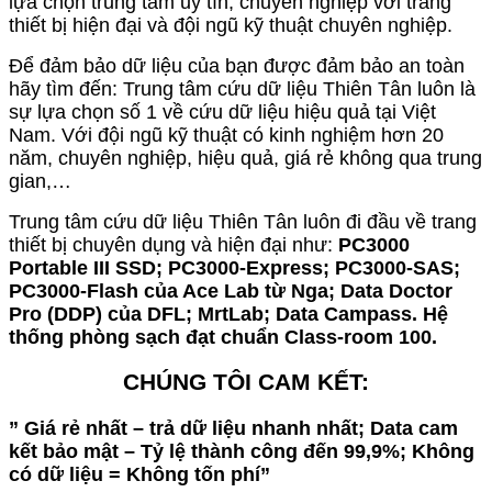
lựa chọn trung tâm uy tín, chuyên nghiệp với trang
thiết bị hiện đại và đội ngũ kỹ thuật chuyên nghiệp.
Để đảm bảo dữ liệu của bạn được đảm bảo an toàn
hãy tìm đến: Trung tâm cứu dữ liệu Thiên Tân luôn là
sự lựa chọn số 1 về cứu dữ liệu hiệu quả tại Việt
Nam. Với đội ngũ kỹ thuật có kinh nghiệm hơn 20
năm, chuyên nghiệp, hiệu quả, giá rẻ không qua trung
gian,…
Trung tâm cứu dữ liệu Thiên Tân luôn đi đầu về trang
thiết bị chuyên dụng và hiện đại như:
PC3000
Portable III SSD; PC3000-Express; PC3000-SAS;
PC3000-Flash của Ace Lab từ Nga; Data Doctor
Pro (DDP) của DFL; MrtLab; Data Campass. Hệ
thống phòng sạch đạt chuẩn Class-room 100.
CHÚNG TÔI CAM KẾT:
” Giá rẻ nhất – trả dữ liệu nhanh nhất; Data cam
kết bảo mật – Tỷ lệ thành công đến 99,9%; Không
có dữ liệu = Không tốn phí”