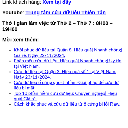
Link khách hàng:
Xem tại đây
Youtube
:
Trung tâm cứu dữ liệu Thiên Tân
Thờ i gian làm việc từ Thứ 2 – Thứ 7 : 8H00 –
19H00
Mời xem thêm:
Khôi phục dữ liệu tại Quận 8. Hiệu quả| Nhanh chóng|
Giá rẻ. Ngày 22/11/2024.
Phần mền cứu dữ liệu: Hiệu quả| Nhanh chóng| Uy tín
tại Việt Nam.
Cứu dữ liệu tại Quận 3. Hiệu quả số 1 tại Việt Nam.
Ngày 23/11/2024.
Cứu dữ liệu ổ cứng ghost nhầm-Giải pháp để cứu dữ
liệu bị mất
Top 10 phần mềm cứu dữ liệu: Chuyên nghiệp| Hiệu
quả| Giá rẻ.
Cách khắc phục và cứu dữ liệu từ ổ cứng bị lỗi Raw.