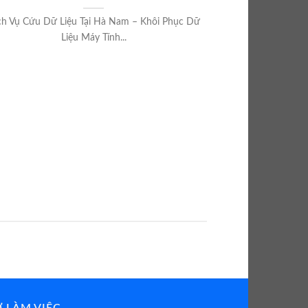
Phục Hồi Dữ Liệ
ch Vụ Cứu Dữ Liệu Tại Hà Nam – Khôi Phục Dữ
Ngh
Liệu Máy Tính...