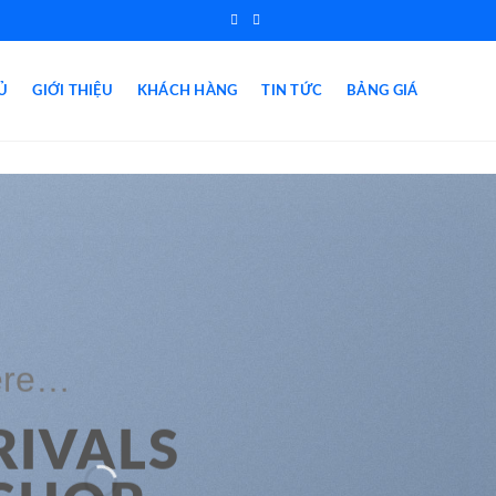
Ủ
GIỚI THIỆU
KHÁCH HÀNG
TIN TỨC
BẢNG GIÁ
here…
 any text here…
RIVALS
 ARRIVALS