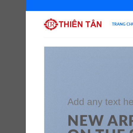
Chuyển
đến
nội
TRANG CH
dung
Add any text 
Add
NEW AR
NEW