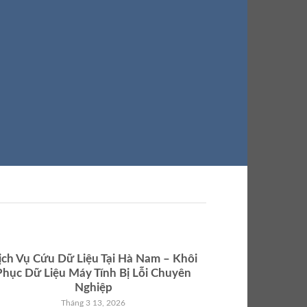
ịch Vụ Cứu Dữ Liệu Tại Hà Nam – Khôi
Phục Hồi D
Phục Dữ Liệu Máy Tính Bị Lỗi Chuyên
Liệu Chuy
Nghiệp
Tháng 3 13, 2026