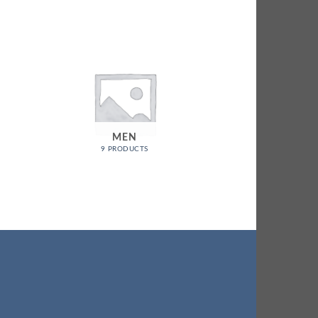
MEN
MUS
9 PRODUCTS
6 PRO