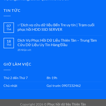
TIN TỨC
✅Dịch vụ cứu dữ liệu Bến Tre uy tín | Trạm cuối
07
phục hồi HDD SSD SERVER
Th4
Dịch Vụ Phục Hồi Dữ Liệu Thiên Tân – Trung Tâm
18
Cứu Dữ Liệu Uy Tín Hàng Đầu
Th3
Nhận xét
25
GIỜ LÀM VIỆC
Thứ 2 đến Thứ 7
8h-19h
Chủ nhật
Gọi trước 0907232462
Copyright 2026 ©
Phục hồi dữ liệu Thiên Tân