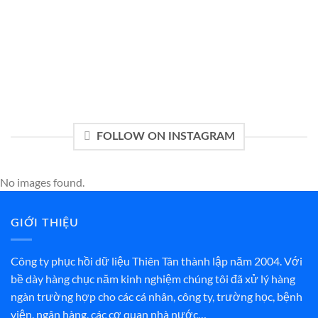
FOLLOW ON INSTAGRAM
No images found.
GIỚI THIỆU
Công ty phục hồi dữ liệu Thiên Tân thành lập năm 2004. Với
bề dày hàng chục năm kinh nghiệm chúng tôi đã xử lý hàng
ngàn trường hợp cho các cá nhân, công ty, trường học, bệnh
viện, ngân hàng, các cơ quan nhà nước…