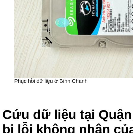
Phục hồi dữ liệu ở Bình Chánh
Cứu dữ liệu tại Quậ
bị lỗi không nhận củ