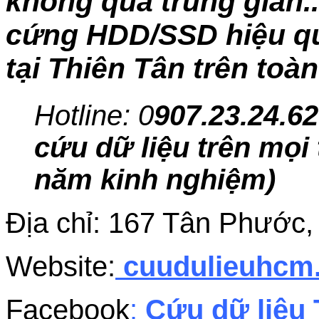
không qua trung gian..
cứng HDD/SSD hiệu quả
tại Thiên Tân trên toà
Hotline: 0
907.23.24.62
cứu dữ liệu trên mọi 
năm kinh nghiệm)
Địa chỉ: 167 Tân Phướ
Website:
cuudulieuhc
Facebook
:
Cứu dữ liệu 