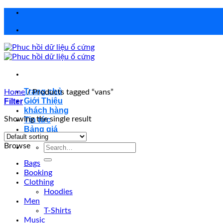
Chuyển
đến
nội
dung
Trang chủ
Home
/
Products tagged “vans”
Giới Thiệu
Filter
khách hàng
Showing the single result
Tin tức
Bảng giá
Browse
Search
for:
Bags
Booking
Clothing
Hoodies
Men
T-Shirts
Music