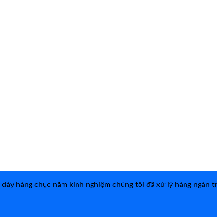
ề dày hàng chục năm kinh nghiệm chúng tôi đã xử lý hàng ngàn t