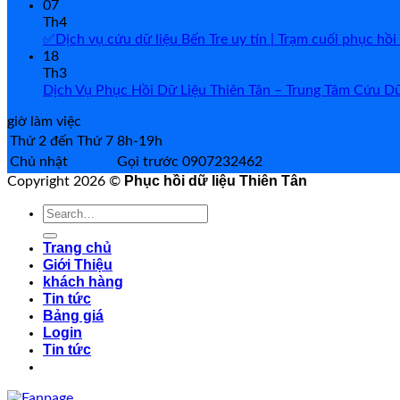
07
Th4
✅Dịch vụ cứu dữ liệu Bến Tre uy tín | Trạm cuối phục 
18
Th3
Dịch Vụ Phục Hồi Dữ Liệu Thiên Tân – Trung Tâm Cứu D
giờ làm việc
Thứ 2 đến Thứ 7
8h-19h
Chủ nhật
Gọi trước 0907232462
Phục hồi dữ liệu Thiên Tân
Copyright 2026 ©
Search
for:
Trang chủ
Giới Thiệu
khách hàng
Tin tức
Bảng giá
Login
Tin tức