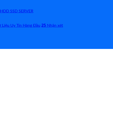
hồi HDD SSD SERVER
25
ữ Liệu Uy Tín Hàng Đầu
Nhận xét