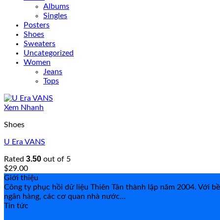
Albums
Singles
Posters
Shoes
Sweaters
Uncategorized
Women
Jeans
Tops
Xem Nhanh
Shoes
U Era VANS
3.50
Rated
out of 5
$
29.00
Giới thiệu
Công ty phục hồi dữ liệu Thiên Tân thành lập năm 2004. Với b
ngân hàng, các cơ quan nhà nước…
Tin tức