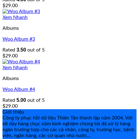
$
29.00
Xem Nhanh
Albums
Woo Album #3
3.50
Rated
out of 5
$
29.00
Xem Nhanh
Albums
Woo Album #4
5.00
Rated
out of 5
$
29.00
Giới thiệu
Công ty phục hồi dữ liệu Thiên Tân thành lập năm 2004. Với
bề dày hàng chục năm kinh nghiệm chúng tôi đã xử lý hàng
ngàn trường hợp cho các cá nhân, công ty, trường học, bệnh
viện, ngân hàng, các cơ quan nhà nước…