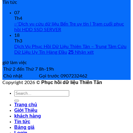
Tin tức
07
Th4
✅Dịch vụ cứu dữ liệu Bến Tre uy tín | Trạm cuối phục
hồi HDD SSD SERVER
18
Th3
Dịch Vụ Phục Hồi Dữ Liệu Thiên Tân – Trung Tâm Cứu
25
Dữ Liệu Uy Tín Hàng Đầu
Nhận xét
giờ làm việc
Thứ 2 đến Thứ 7
8h-19h
Chủ nhật
Gọi trước 0907232462
Phục hồi dữ liệu Thiên Tân
Copyright 2026 ©
Search
for:
Trang chủ
Giới Thiệu
khách hàng
Tin tức
Bảng giá
Login