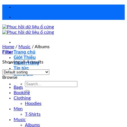
Chuyển
đến
nội
dung
Home
/
Music
/
Albums
Filter
Trang chủ
Giới Thiệu
Showing all 4 results
khách hàng
Tin tức
Bảng giá
Browse
Search
Bags
for:
Booking
Clothing
Hoodies
Men
T-Shirts
Music
Albums