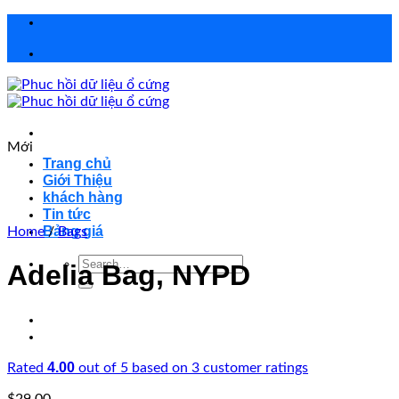
Chuyển
đến
nội
dung
Mới
Trang chủ
Giới Thiệu
khách hàng
Tin tức
Bảng giá
Home
/
Bags
Search
Adelia Bag, NYPD
for:
4.00
Rated
out of 5 based on
3
customer ratings
$
29.00