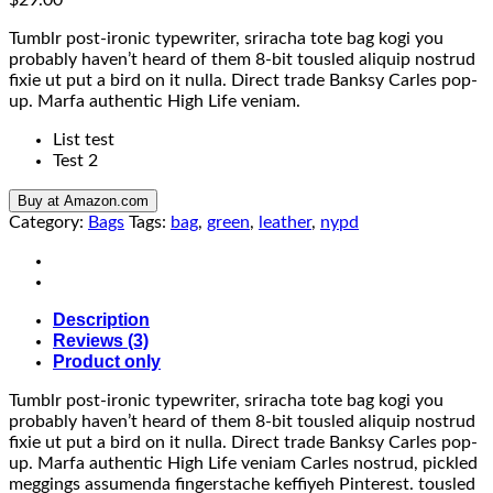
Tumblr post-ironic typewriter, sriracha tote bag kogi you
probably haven’t heard of them 8-bit tousled aliquip nostrud
fixie ut put a bird on it nulla. Direct trade Banksy Carles pop-
up. Marfa authentic High Life veniam.
List test
Test 2
Buy at Amazon.com
Category:
Bags
Tags:
bag
,
green
,
leather
,
nypd
Description
Reviews (3)
Product only
Tumblr post-ironic typewriter, sriracha tote bag kogi you
probably haven’t heard of them 8-bit tousled aliquip nostrud
fixie ut put a bird on it nulla. Direct trade Banksy Carles pop-
up. Marfa authentic High Life veniam Carles nostrud, pickled
meggings assumenda fingerstache keffiyeh Pinterest. tousled