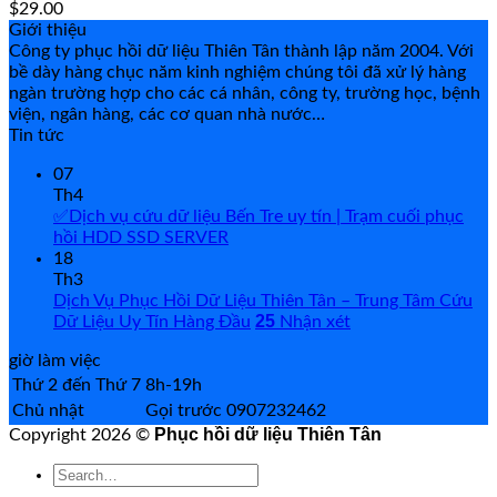
$
29.00
Giới thiệu
Công ty phục hồi dữ liệu Thiên Tân thành lập năm 2004. Với
bề dày hàng chục năm kinh nghiệm chúng tôi đã xử lý hàng
ngàn trường hợp cho các cá nhân, công ty, trường học, bệnh
viện, ngân hàng, các cơ quan nhà nước…
Tin tức
07
Th4
✅Dịch vụ cứu dữ liệu Bến Tre uy tín | Trạm cuối phục
hồi HDD SSD SERVER
18
Th3
Dịch Vụ Phục Hồi Dữ Liệu Thiên Tân – Trung Tâm Cứu
25
Dữ Liệu Uy Tín Hàng Đầu
Nhận xét
giờ làm việc
Thứ 2 đến Thứ 7
8h-19h
Chủ nhật
Gọi trước 0907232462
Phục hồi dữ liệu Thiên Tân
Copyright 2026 ©
Search
for: