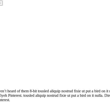
en’t heard of them 8-bit tousled aliquip nostrud fixie ut put a bird on i
eh Pinterest. tousled aliquip nostrud fixie ut put a bird on it nulla. 
terest.