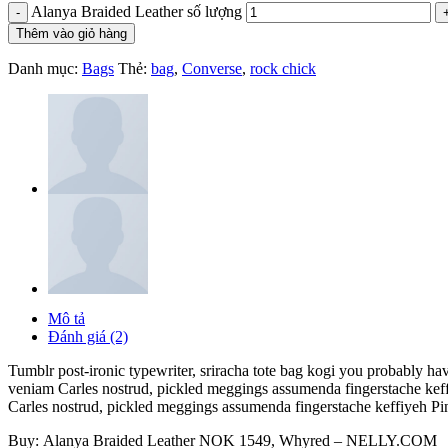
Alanya Braided Leather số lượng
Thêm vào giỏ hàng
Danh mục:
Bags
Thẻ:
bag
,
Converse
,
rock chick
Mô tả
Đánh giá (2)
Tumblr post-ironic typewriter, sriracha tote bag kogi you probably hav
veniam Carles nostrud, pickled meggings assumenda fingerstache keffiy
Carles nostrud, pickled meggings assumenda fingerstache keffiyeh Pin
Buy: Alanya Braided Leather NOK 1549, Whyred – NELLY.COM