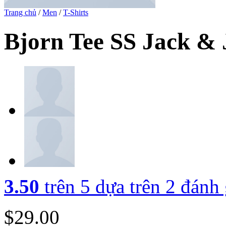
Trang chủ
/
Men
/
T-Shirts
Bjorn Tee SS Jack & 
3.50
trên 5 dựa trên
2
đánh 
$
29.00