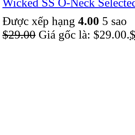
Wicked SS O-Neck Select
Được xếp hạng
4.00
5 sao
$
29.00
Giá gốc là: $29.00.