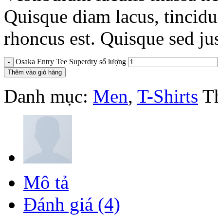
Quisque diam lacus, tincidun
rhoncus est. Quisque sed jus
Osaka Entry Tee Superdry số lượng
Thêm vào giỏ hàng
Danh mục:
Men
,
T-Shirts
T
Mô tả
Đánh giá (4)