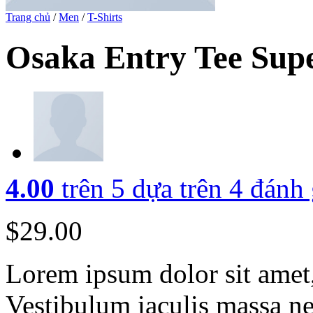
Trang chủ
/
Men
/
T-Shirts
Osaka Entry Tee Sup
4.00
trên 5 dựa trên
4
đánh 
$
29.00
Lorem ipsum dolor sit amet, 
Vestibulum iaculis massa ne