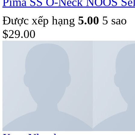
Pima SS O-Neck NOOS Se
Được xếp hạng
5.00
5 sao
$
29.00