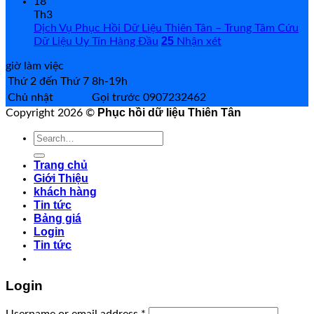
18
Th3
Dịch Vụ Phục Hồi Dữ Liệu Thiên Tân – Trung Tâm Cứu
25
Dữ Liệu Uy Tín Hàng Đầu
Nhận xét
giờ làm việc
Thứ 2 đến Thứ 7
8h-19h
Chủ nhật
Gọi trước 0907232462
Phục hồi dữ liệu Thiên Tân
Copyright 2026 ©
Search
for:
Trang chủ
Giới Thiệu
khách hàng
Tin tức
Bảng giá
Login
Tin tức
Login