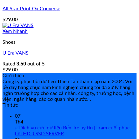
All Star Print Ox Converse
$
29.00
Xem Nhanh
Shoes
U Era VANS
3.50
Rated
out of 5
$
29.00
Giới thiệu
Công ty phục hồi dữ liệu Thiên Tân thành lập năm 2004. Với
bề dày hàng chục năm kinh nghiệm chúng tôi đã xử lý hàng
ngàn trường hợp cho các cá nhân, công ty, trường học, bệnh
viện, ngân hàng, các cơ quan nhà nước…
Tin tức
07
Th4
✅Dịch vụ cứu dữ liệu Bến Tre uy tín | Trạm cuối phục
hồi HDD SSD SERVER