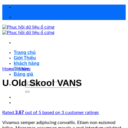
Chuyển
đến
nội
dung
Trang chủ
Giới Thiệu
khách hàng
Tin tức
Home
/
Shoes
Bảng giá
U Old Skool VANS
Search
for:
3.67
Rated
out of 5 based on
3
customer ratings
Vivamus semper adipiscing convallis. Etiam non euismod
tellus. Maecenas accumsan mauris a erat interdum volutpat.