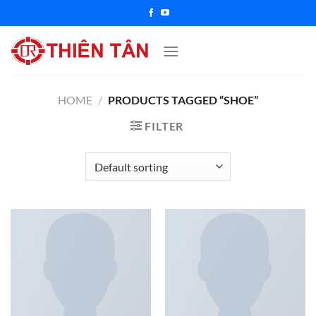
Chuyển
đến
nội
dung
HOME
/
PRODUCTS TAGGED “SHOE”
FILTER