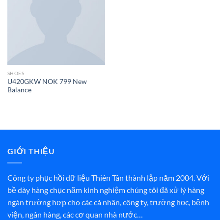
SHOES
U420GKW NOK 799 New
Balance
GIỚI THIỆU
Công ty phục hồi dữ liệu Thiên Tân thành lập năm 2004. Với
bề dày hàng chục năm kinh nghiệm chúng tôi đã xử lý hàng
ngàn trường hợp cho các cá nhân, công ty, trường học, bệnh
viện, ngân hàng, các cơ quan nhà nước…