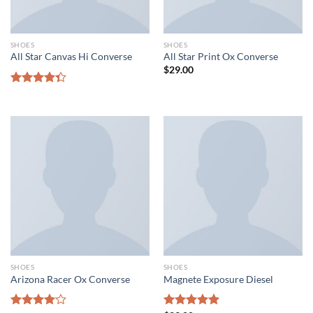
SHOES
SHOES
All Star Canvas Hi Converse
All Star Print Ox Converse
$
29.00
Rated
4.33
out
of 5
SHOES
SHOES
Arizona Racer Ox Converse
Magnete Exposure Diesel