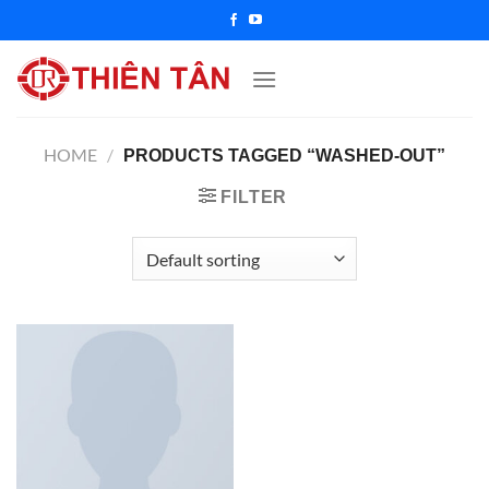
Chuyển
đến
nội
dung
HOME
/
PRODUCTS TAGGED “WASHED-OUT”
FILTER