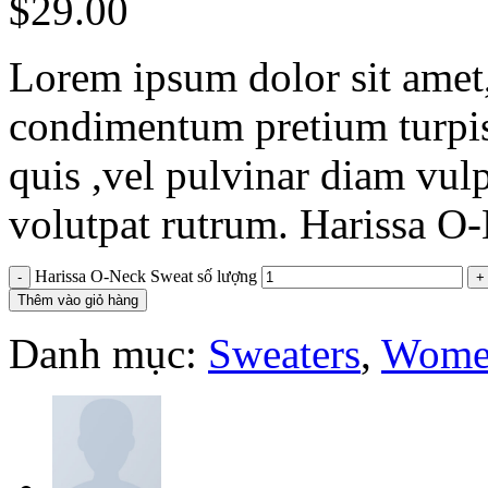
$
29.00
Lorem ipsum dolor sit amet,
condimentum pretium turpis
quis ,vel pulvinar diam vulp
volutpat rutrum. Harissa O
Harissa O-Neck Sweat số lượng
Thêm vào giỏ hàng
Danh mục:
Sweaters
,
Wome