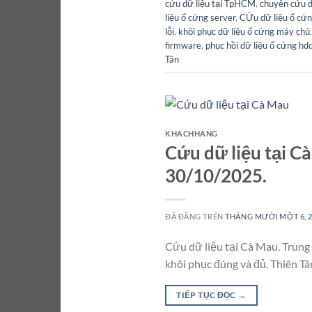
cứu dữ liệu tại TpHCM
,
chuyên cứu dữ
liệu ổ cứng server
,
CỨu dữ liệu ổ cứn
lỗi
,
khôi phục dữ liệu ổ cứng máy chủ
firmware
,
phục hồi dữ liệu ổ cứng hd
Tân
KHACHHANG
Cứu dữ liệu tại C
30/10/2025.
ĐÃ ĐĂNG TRÊN
THÁNG MƯỜI MỘT 6, 
Cứu dữ liệu tại Cà Mau. Trung 
khôi phục đúng và đủ. Thiên Tâ
TIẾP TỤC ĐỌC
→