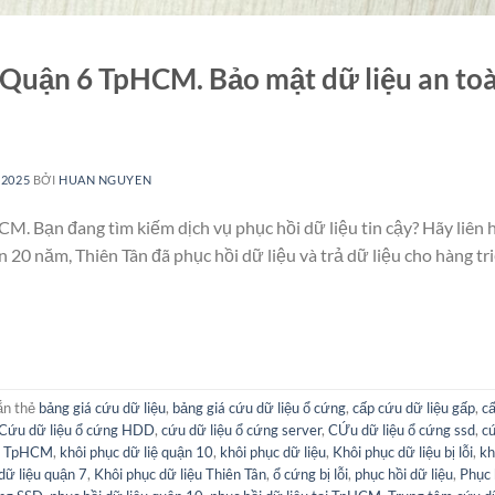
 Quận 6 TpHCM. Bảo mật dữ liệu an toàn
 2025
BỞI
HUAN NGUYEN
M. Bạn đang tìm kiếm dịch vụ phục hồi dữ liệu tin cậy? Hãy liên 
 20 năm, Thiên Tân đã phục hồi dữ liệu và trả dữ liệu cho hàng tr
ắn thẻ
bảng giá cứu dữ liệu
,
bảng giá cứu dữ liệu ổ cứng
,
cấp cứu dữ liệu gấp
,
cấ
Cứu dữ liệu ổ cứng HDD
,
cứu dữ liệu ổ cứng server
,
CỨu dữ liệu ổ cứng ssd
,
cứ
ại TpHCM
,
khôi phục dữ liệ quận 10
,
khôi phục dữ liệu
,
Khôi phục dữ liệu bị lỗi
,
kh
dữ liệu quận 7
,
Khôi phục dữ liệu Thiên Tân
,
ổ cứng bị lỗi
,
phục hồi dữ liệu
,
Phục 