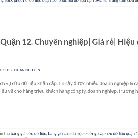
ứng SSD
,
phục hồi dữ liệu quận 10
,
phục hồi dữ liệu tại TpHCM
,
Trung tâm cứu dữ
 Quận 12. Chuyên nghiệp| Giá rẻ| Hiệu
2025
BỞI
HUAN NGUYEN
ch vụ cứu dữ liệu khẩn cấp, tin cậy được nhiều doanh nghiệp & cá
liệu về cho hàng triệu khách hàng công ty, doanh nghiệp, trường 
ắn thẻ
bảng giá cứu dữ liệu
,
bảng giá cứu dữ liệu ổ cứng
,
cấp cứu dữ liệu quận 