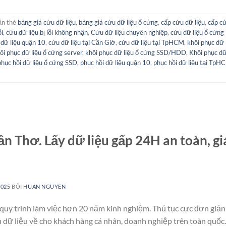
ắn thẻ
bảng giá cứu dữ liệu
,
bảng giá cứu dữ liệu ổ cứng
,
cấp cứu dữ liệu
,
cấp cứ
ỗi
,
cứu dữ liệu bị lỗi không nhận
,
Cứu dữ liệu chuyên nghiệp
,
cứu dữ liệu ổ cứng 
dữ liệu quận 10
,
cứu dữ liệu tại Cần Giờ
,
cứu dữ liệu tại TpHCM
,
khôi phục dữ 
ôi phục dữ liệu ổ cứng server
,
khôi phục dữ liệu ổ cứng SSD/HDD
,
Khôi phục dữ
phục hồi dữ liệu ổ cứng SSD
,
phục hồi dữ liệu quận 10
,
phục hồi dữ liệu tại TpH
n Thơ. Lấy dữ liệu gấp 24H an toàn, gi
2025
BỞI
HUAN NGUYEN
quy trình làm việc hơn 20 năm kinh nghiệm. Thủ tục cực đơn giản
u dữ liệu về cho khách hàng cá nhân, doanh nghiệp trên toàn quốc.