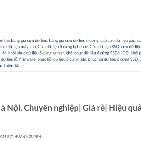
ắn thẻ
bảng giá cứu dữ liệu
,
bảng giá cứu dữ liệu ổ cứng
,
cấp cứu dữ liệu gấp
,
cấ
cứu dữ liệu máy chủ
,
Cứu dữ liệu ổ cứng bị hư cơ
,
Cứu dữ liệu SSD
,
cứu dữ liệu
 lỗi
,
Khôi phục dữ liệu ổ cứng server
,
khôi phục dữ liệu ổ cứng SSD/HDD
,
khôi 
 dữ liệu lỗi firmware
,
phục hồi dữ liệu ổ cứng hdd
,
phục hồi dữ liệu ổ cứng SSD
,
u Thiên Tân
Hà Nội. Chuyên nghiệp| Giá rẻ| Hiệu qu
2025
BỞI
HUAN NGUYEN