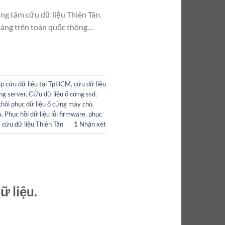
ung tâm cứu dữ liệu Thiên Tân.
 hàng trên toàn quốc thông…
ấp cứu dữ liệu tại TpHCM
,
cứu dữ liệu
ng server
,
CỨu dữ liệu ổ cứng ssd
,
khôi phục dữ liệu ổ cứng máy chủ
,
u
,
Phục hồi dữ liệu lỗi firmware
,
phục
 cứu dữ liệu Thiên Tân
1
Nhận xét
ữ liệu.