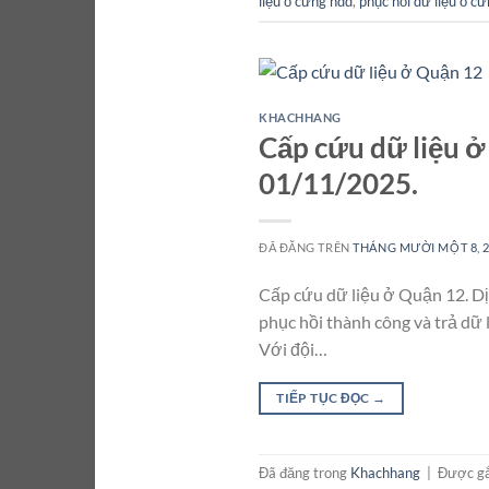
liệu ổ cứng hdd
,
phục hồi dữ liệu ổ c
KHACHHANG
Cấp cứu dữ liệu ở
01/11/2025.
ĐÃ ĐĂNG TRÊN
THÁNG MƯỜI MỘT 8, 
Cấp cứu dữ liệu ở Quận 12. Dị
phục hồi thành công và trả dữ 
Với đội…
TIẾP TỤC ĐỌC
→
Đã đăng trong
Khachhang
|
Được g