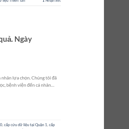
 liệu Thiên Tân
1
Nhận xét
 quả. Ngày
 nhân lựa chọn. Chúng tôi đã
học, bệnh viện đến cá nhân…
10
,
cấp cứu dữ liệu tại Quận 1
,
cấp