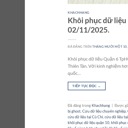
KHACHHANG
Khôi phục dữ liệu
02/11/2025.
ĐÃ ĐĂNG TRÊN
THÁNG MƯỜI MỘT 10,
Khôi phục dữ liệu Quận 6 TpHC
Thiên Tân. Với kinh nghiệm hơn
quốc…
TIẾP TỤC ĐỌC
→
Đã đăng trong
Khachhang
|
Được g
bị ghost
,
Cứu dữ liệu chuyên nghiệp
,
cứu dữ liệu tại Củ Chi
,
cứu dữ liệu t
khôi phục dữ liệu quận 10
,
khôi phục 