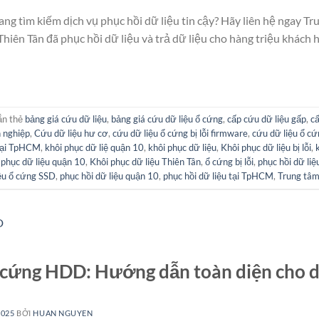
ang tìm kiếm dịch vụ phục hồi dữ liệu tin cậy? Hãy liên hệ ngay Tr
hiên Tân đã phục hồi dữ liệu và trả dữ liệu cho hàng triệu khách
ắn thẻ
bảng giá cứu dữ liệu
,
bảng giá cứu dữ liệu ổ cứng
,
cấp cứu dữ liệu gấp
,
c
 nghiệp
,
Cứu dữ liệu hư cơ
,
cứu dữ liệu ổ cứng bị lỗi firmware
,
cứu dữ liệu ổ cứ
 tại TpHCM
,
khôi phục dữ liệ quận 10
,
khôi phục dữ liệu
,
Khôi phục dữ liệu bị lỗi
,
 phục dữ liệu quận 10
,
Khôi phục dữ liệu Thiên Tân
,
ổ cứng bị lỗi
,
phục hồi dữ liệ
iệu ổ cứng SSD
,
phục hồi dữ liệu quận 10
,
phục hồi dữ liệu tại TpHCM
,
Trung tâm
 cứng HDD: Hướng dẫn toàn diện cho d
2025
BỞI
HUAN NGUYEN