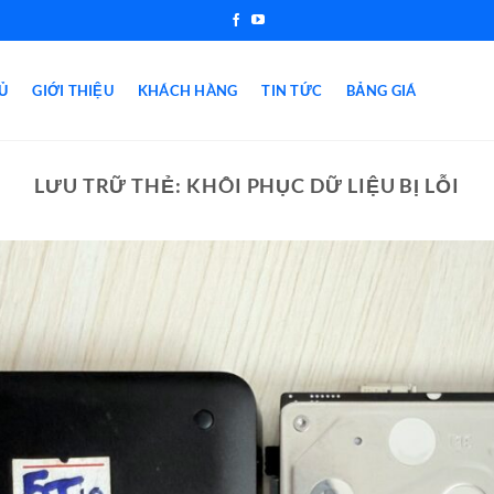
Ủ
GIỚI THIỆU
KHÁCH HÀNG
TIN TỨC
BẢNG GIÁ
LƯU TRỮ THẺ:
KHÔI PHỤC DỮ LIỆU BỊ LỖI