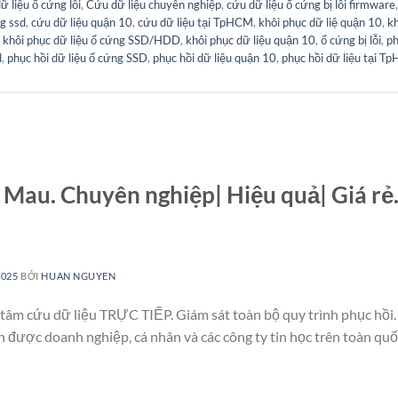
 liệu ổ cứng lỗi
,
Cứu dữ liệu chuyên nghiệp
,
cứu dữ liệu ổ cứng bị lỗi firmware
g ssd
,
cứu dữ liệu quận 10
,
cứu dữ liệu tại TpHCM
,
khôi phục dữ liệ quận 10
,
kh
,
khôi phục dữ liệu ổ cứng SSD/HDD
,
khôi phục dữ liệu quận 10
,
ổ cứng bị lỗi
,
ph
d
,
phục hồi dữ liệu ổ cứng SSD
,
phục hồi dữ liệu quận 10
,
phục hồi dữ liệu tại 
à Mau. Chuyên nghiệp| Hiệu quả| Giá rẻ
2025
BỞI
HUAN NGUYEN
tâm cứu dữ liệu TRỰC TIẾP. Giám sát toàn bộ quy trình phục hồi. 
n được doanh nghiệp, cá nhân và các công ty tin học trên toàn qu