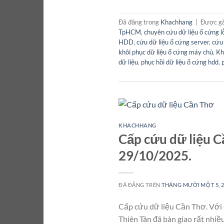
Đã đăng trong
Khachhang
|
Được g
TpHCM
,
chuyên cứu dữ liệu ổ cứng l
HDD
,
cứu dữ liệu ổ cứng server
,
cứu 
khôi phục dữ liệu ổ cứng máy chủ
,
Kh
dữ liệu
,
phục hồi dữ liệu ổ cứng hdd
,
KHACHHANG
Cấp cứu dữ liệu Cầ
29/10/2025.
ĐÃ ĐĂNG TRÊN
THÁNG MƯỜI MỘT 5, 
Cấp cứu dữ liệu Cần Thơ. Với 
Thiên Tân đã bàn giao rất nhiề