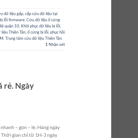
u dữ liệu gấp
,
cấp cứu dữ liệu tại
bị lỗi firmware
,
Cứu dữ liệu ổ cứng
liệ quận 10
,
Khôi phục dữ liệu bị lỗi
,
 liệu Thiên Tân
,
ổ cứng bị lỗi
,
phục hồi
CM
,
Trung tâm cứu dữ liệu Thiên Tân
1
Nhận xét
á rẻ. Ngày
 nhanh – gọn – lẹ. Hàng ngày
 Thời gian chỉ từ 1H-3 ngày