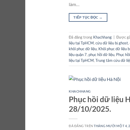
làm…
TIẾP TỤC ĐỌC
→
Đã đăng trong
Khachhang
|
Được g
liệu tại TpHCM
,
cứu dữ liệu bị ghost
,
khôi phục dữ liệu
,
Khôi phục dữ liệu bị
liệu quận 7
,
phục hồi dữ liệu
,
Phục hồi
liệu tại TpHCM
,
Trung tâm cứu dữ liệ
KHACHHANG
Phục hồi dữ liệu 
28/10/2025.
ĐÃ ĐĂNG TRÊN
THÁNG MƯỜI MỘT 4, 