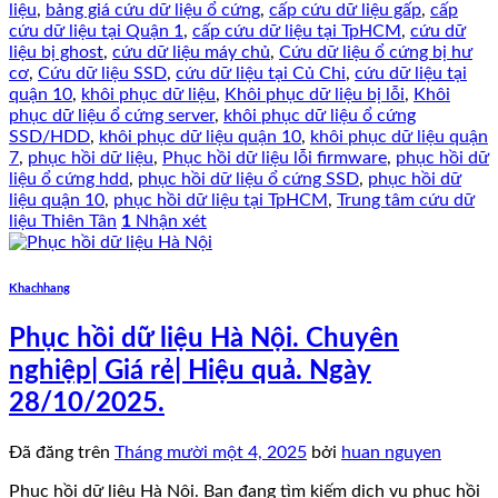
liệu
,
bảng giá cứu dữ liệu ổ cứng
,
cấp cứu dữ liệu gấp
,
cấp
cứu dữ liệu tại Quận 1
,
cấp cứu dữ liệu tại TpHCM
,
cứu dữ
liệu bị ghost
,
cứu dữ liệu máy chủ
,
Cứu dữ liệu ổ cứng bị hư
cơ
,
Cứu dữ liệu SSD
,
cứu dữ liệu tại Củ Chi
,
cứu dữ liệu tại
quận 10
,
khôi phục dữ liệu
,
Khôi phục dữ liệu bị lỗi
,
Khôi
phục dữ liệu ổ cứng server
,
khôi phục dữ liệu ổ cứng
SSD/HDD
,
khôi phục dữ liệu quận 10
,
khôi phục dữ liệu quận
7
,
phục hồi dữ liệu
,
Phục hồi dữ liệu lỗi firmware
,
phục hồi dữ
liệu ổ cứng hdd
,
phục hồi dữ liệu ổ cứng SSD
,
phục hồi dữ
liệu quận 10
,
phục hồi dữ liệu tại TpHCM
,
Trung tâm cứu dữ
liệu Thiên Tân
1
Nhận xét
Khachhang
Phục hồi dữ liệu Hà Nội. Chuyên
nghiệp| Giá rẻ| Hiệu quả. Ngày
28/10/2025.
Đã đăng trên
Tháng mười một 4, 2025
bởi
huan nguyen
Phục hồi dữ liệu Hà Nội. Bạn đang tìm kiếm dịch vụ phục hồi