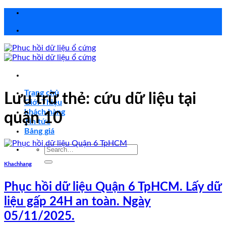
Chuyển
đến
nội
dung
Trang chủ
Lưu trữ thẻ:
cứu dữ liệu tại
Giới Thiệu
khách hàng
quận 10
Tin tức
Bảng giá
Search
for:
Khachhang
Phục hồi dữ liệu Quận 6 TpHCM. Lấy dữ
liệu gấp 24H an toàn. Ngày
05/11/2025.