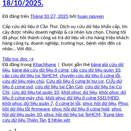
18/10/2025.
Đã đăng trên
Tháng 10 27, 2025
bởi
huan nguyen
Cấp cứu dữ liệu ở Cần Thơ. Dịch vụ cứu dữ liệu khẩn cấp, tin
cậy được nhiều doanh nghiệp & cá nhân lựa chọn. Chúng tôi
đã phục hồi thành công và trả dữ liệu về cho hàng triệu khách
hàng công ty, doanh nghiệp, trường học, bệnh viện đến cá
nhân… Với đội…
Tiếp tục đọc
→
Đã đăng trong
Khachhang
|
Được gắn thẻ
bảng giá cứu dữ
liệu
,
bảng giá cứu dữ liệu ổ cứng
,
cấp cứu dữ liệu quận 10
,
cấp cứu dữ liệu tại TpHCM
,
chuyên cứu dữ liệu ổ cứng lỗi
,
cứu dữ liệu máy chủ
,
Cứu dữ liệu ổ cứng bị hư cơ
,
CỨu dữ
liệu ổ cứng ssd
,
cứu dữ liệu tại Cần Giờ
,
cứu dữ liệu tại Củ
Chi
,
cứu dữ liệu tại quận 10
,
khôi phục dữ liệu
,
khôi phục dữ
liệu ổ cứng máy chủ
,
khôi phục dữ liệu ổ cứng SSD/HDD
,
khôi phục dữ liệu quận 7
,
ổ cứng bị lỗi
,
phục hồi dữ liệu
,
Phục
hồi dữ liệu lỗi firmware
,
phục hồi dữ liệu ổ cứng hdd
,
phục
hồi dữ liệu quận 10
,
phục hồi dữ liệu tại TpHCM
,
Trung tâm
cứu dữ liệu Thiên Tân
1
Nhận xét
1