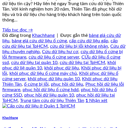
dữ liệu tin cậy? Hãy liên hệ ngay Trung tâm cứu dữ liệu Thiên
Tân. Với kinh nghiệm hơn 20 năm, Thiên Tân đã phục hồi dữ
liệu và trả dữ liệu cho hàng triệu khách hàng trên toàn quốc
thông…
Tiếp tục đọc
→
Đã đăng trong
Khachhang
|
Được gắn thẻ
bảng giá cứu dữ
liệu
,
bảng giá cứu dữ liệu ổ cứng
,
cấp cứu dữ liệu gấp
,
cấp
cứu dữ liệu tại TpHCM
,
cứu dữ liệu bị lỗi không nhận
,
Cứu dữ
liệu chuyên nghiệp
,
Cứu dữ liệu hư cơ
,
cứu dữ liệu ổ cứng bị
lỗi firmware
,
cứu dữ liệu ổ cứng server
,
CỨu dữ liệu ổ cứng
ssd
,
cứu dữ liệu tại quận 10
,
cứu dữ liệu tại TpHCM
,
khôi
phục dữ liệ quận 10
,
khôi phục dữ liệu
,
Khôi phục dữ liệu bị
lỗi
,
khôi phục dữ liệu ổ cứng máy chủ
,
Khôi phục dữ liệu ổ
cứng server
,
khôi phục dữ liệu quận 10
,
Khôi phục dữ liệu
Thiên Tân
,
ổ cứng bị lỗi
,
phục hồi dữ liệu
,
Phục hồi dữ liệu lỗi
firmware
,
phục hồi dữ liệu ổ cứng hdd
,
phục hồi dữ liệu ổ
cứng SSD
,
phục hồi dữ liệu quận 10
,
phục hồi dữ liệu tại
TpHCM
,
Trung tâm cứu dữ liệu Thiên Tân
1
Nhận xét
Khachhang