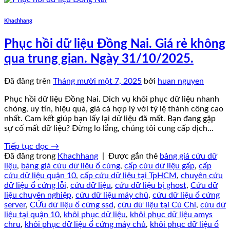
Khachhang
Phục hồi dữ liệu Đồng Nai. Giá rẻ không
qua trung gian. Ngày 31/10/2025.
Đã đăng trên
Tháng mười một 7, 2025
bởi
huan nguyen
Phục hồi dữ liệu Đồng Nai. Dich vụ khôi phục dữ liệu nhanh
chóng, uy tín, hiệu quả, giả cả hợp lý với tỷ lệ thành công cao
nhất. Cam kết giúp bạn lấy lại dữ liệu đã mất. Bạn đang gặp
sự cố mất dữ liệu? Đừng lo lắng, chúng tôi cung cấp dịch…
Tiếp tục đọc
→
Đã đăng trong
Khachhang
|
Được gắn thẻ
bảng giá cứu dữ
liệu
,
bảng giá cứu dữ liệu ổ cứng
,
cấp cứu dữ liệu gấp
,
cấp
cứu dữ liệu quận 10
,
cấp cứu dữ liệu tại TpHCM
,
chuyên cứu
dữ liệu ổ cứng lỗi
,
cứu dữ liệu
,
cứu dữ liệu bị ghost
,
Cứu dữ
liệu chuyên nghiệp
,
cứu dữ liệu máy chủ
,
cứu dữ liệu ổ cứng
server
,
CỨu dữ liệu ổ cứng ssd
,
cứu dữ liệu tại Củ Chi
,
cứu dữ
liệu tại quận 10
,
khôi phục dữ liệu
,
khôi phục dữ liệu amys
chru
,
khôi phục dữ liệu ổ cứng máy chủ
,
khôi phục dữ liệu ổ