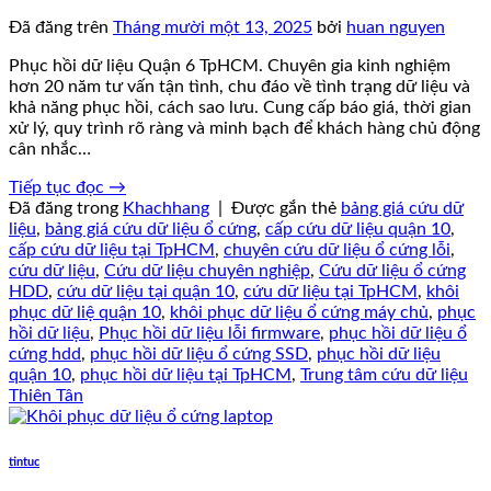
Đã đăng trên
Tháng mười một 13, 2025
bởi
huan nguyen
Phục hồi dữ liệu Quận 6 TpHCM. Chuyên gia kinh nghiệm
hơn 20 năm tư vấn tận tình, chu đáo về tình trạng dữ liệu và
khả năng phục hồi, cách sao lưu. Cung cấp báo giá, thời gian
xử lý, quy trình rõ ràng và minh bạch để khách hàng chủ động
cân nhắc…
Tiếp tục đọc
→
Đã đăng trong
Khachhang
|
Được gắn thẻ
bảng giá cứu dữ
liệu
,
bảng giá cứu dữ liệu ổ cứng
,
cấp cứu dữ liệu quận 10
,
cấp cứu dữ liệu tại TpHCM
,
chuyên cứu dữ liệu ổ cứng lỗi
,
cứu dữ liệu
,
Cứu dữ liệu chuyên nghiệp
,
Cứu dữ liệu ổ cứng
HDD
,
cứu dữ liệu tại quận 10
,
cứu dữ liệu tại TpHCM
,
khôi
phục dữ liệ quận 10
,
khôi phục dữ liệu ổ cứng máy chủ
,
phục
hồi dữ liệu
,
Phục hồi dữ liệu lỗi firmware
,
phục hồi dữ liệu ổ
cứng hdd
,
phục hồi dữ liệu ổ cứng SSD
,
phục hồi dữ liệu
quận 10
,
phục hồi dữ liệu tại TpHCM
,
Trung tâm cứu dữ liệu
Thiên Tân
tintuc