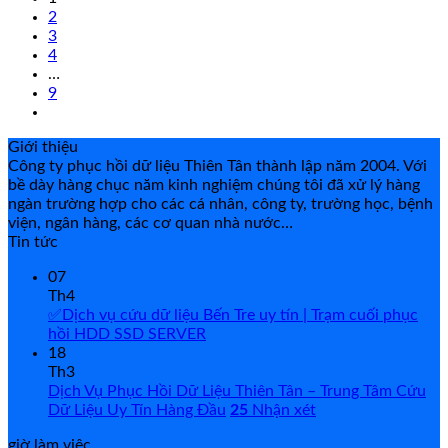
2
3
4
…
9
Giới thiệu
Công ty phục hồi dữ liệu Thiên Tân thành lập năm 2004. Với
bề dày hàng chục năm kinh nghiệm chúng tôi đã xử lý hàng
ngàn trường hợp cho các cá nhân, công ty, trường học, bệnh
viện, ngân hàng, các cơ quan nhà nước…
Tin tức
07
Th4
✅Dịch vụ cứu dữ liệu Bến Tre uy tín | Trạm cuối phục
hồi HDD SSD SERVER
18
Th3
Dịch Vụ Phục Hồi Dữ Liệu Thiên Tân – Trung Tâm Cứu
Dữ Liệu Uy Tín Hàng Đầu
25
Nhận xét
giờ làm việc