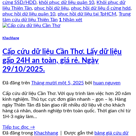
cứng SSD/HDD
,
khôi phục dữ liệu quận 10
,
Khôi phục dữ
liệu Thiên Tân
,
phục hồi dữ liệu
,
phục hồi dữ liệu ổ cứng hdd
,
phục hồi dữ liệu quận 10
,
phục hồi dữ liệu tại TpHCM
,
Trung
tâm cứu dữ liệu Thiên Tân
1
Nhận xét
Khachhang
Cấp cứu dữ liệu Cần Thơ. Lấy dữ liệu
gấp 24H an toàn, giá rẻ. Ngày
29/10/2025.
Đã đăng trên
Tháng mười một 5, 2025
bởi
huan nguyen
Cấp cứu dữ liệu Cần Thơ. Với quy trình làm việc hơn 20 năm
kinh nghiệm. Thủ tục cực đơn giản nhanh – gọn – lẹ. Hàng
ngày Thiên Tân đã bàn giao rất nhiều dữ liệu về cho khách
hàng cá nhân, doanh nghiệp trên toàn quốc. Thời gian chỉ từ
1H-3 ngày làm…
Tiếp tục đọc
→
Đã đăng trong
Khachhang
|
Được gắn thẻ
bảng giá cứu dữ