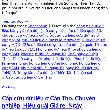
liệu Thiên Tân. Với kinh nghiệm hơn 20 năm, Thiên Tân đã
phục hồi dữ liệu và trả dữ liệu cho hàng triệu khách hàng trên
toàn quốc…
Tiếp tục đọc
→
Đã đăng trong
Khachhang
|
Được gắn thẻ
bảng giá cứu dữ
liệu
,
bảng giá cứu dữ liệu ổ cứng
,
cấp cứu dữ liệu quận 10
,
chuyên cứu dữ liệu ổ cứng lỗi
,
cứu dữ liệu
,
cứu dữ liệu ổ
cứng bị lỗi
,
cứu dữ liệu ổ cứng bị lỗi firmware
,
Cứu dữ liệu ổ
cứng HDD
,
CỨu dữ liệu ổ cứng ssd
,
cứu dữ liệu quận 10
,
cứu
dữ liệu tại quận 10
,
khôi phục dữ liệu
,
Khôi phục dữ liệu ổ
cứng SSD
,
khôi phục dữ liệu quận 10
,
Khôi phục dữ liệu
Thiên Tân
,
ổ cứng bị lỗi
,
phục hồi dữ liệu
,
Phục hồi dữ liệu lỗi
firmware
,
phục hồi dữ liệu ổ cứng hdd
,
phục hồi dữ liệu ổ
cứng SSD
,
phục hồi dữ liệu quận 10
,
phục hồi dữ liệu tại
TpHCM
,
Trung tâm cứu dữ liệu Thiên Tân
1
Nhận xét
Khachhang
Cấp cứu dữ liệu ở Cần Thơ. Chuyên
nghiệp| Hiệu quả| Giá rẻ. Ngày