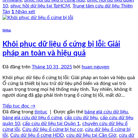
10
,
phục hồi dữ liệu tại TpHCM
,
Trung tâm cứu dữ liệu Thiên
Tân
1
Nhận xét
tintuc
Khôi phục dữ liệu ổ cứng bị lỗi: Giải
pháp an toàn và hiệu quả
Đã đăng trên
Tháng 10 31, 2025
bởi
huan nguyen
Khôi phục dữ liệu ổ cứng bị lỗi: Giải pháp an toàn và hiệu quả
Ổ cứng là thiết bị lưu trữ dữ liệu phổ biến và đóng vai trò
quan trọng trong mọi hệ thống máy tính. Tuy nhiên, không ít
người dùng đã gặp phải tình trạng ổ cứng bị lỗi, mất dữ…
Tiếp tục đọc
→
Đã đăng trong
tintuc
|
Được gắn thẻ
bảng giá cứu dữ liệu
,
bảng giá cứu dữ liệu ổ cứng
,
cấp cứu dữ liệu
,
cấp cứu dữ liệu
quận 10
,
cấp cứu dữ liệu tại Quận 1
,
chuyên cứu dữ liệu ổ
cứng lỗi
,
Cứu dữ liệu ổ cứng bị hư cơ
,
cứu dữ liệu ổ cứng bị
lỗi
,
Cứu dữ liệu ổ cứng HDD
,
cứu dữ liệu tại Cần Giờ
,
cứu dữ