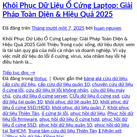
Khôi Phục Dữ Liệu Ổ Cứng Laptop: Giải
Pháp Toàn Diện & Hiệu Quả 2025
Đã đăng trên
Tháng mười một 7, 2025
bởi
huan nguyen
Khôi Phục Dữ Liệu Ổ Cứng Laptop: Giải Pháp Toàn Diện &
Hiệu Quả 2025 Giới Thiệu Trong cuộc sống, dữ liệu được xem
là tài sản quý giá của mỗi cá nhận và doanh nghiệp. Vì vậy
việc mất dữ liệu do lỗi ổ cuứng, virus, xóa nhầm hay lỗi hệ
điều hành là…
Tiếp tục đọc
→
Đã đăng trong
tintuc
|
Được gắn thẻ
bảng giá cứu dữ liệu
,
cấp cứu dữ liệu
,
cấp cứu dữ liệu quận 10
,
chuyên cứu dữ liệu
ổ cứng lỗi
,
cứu dữ liệu bị lỗi không nhận
,
cứu dữ liệu máy
chủ
,
cứu dữ liệu ổ cứng server
,
CỨu dữ liệu ổ cứng ssd
,
cứu
dữ liệu tại quận 10
,
khôi phục dữ liệ quận 10
,
khôi phục dữ
liệu ổ cứng SSD/HDD
,
khôi phục dữ liệu quận 7
,
Khôi phục
dữ liệu Thiên Tân
,
ổ cứng bị lỗi
,
phục hồi dữ liệu
,
Phục hồi dữ
liệu lỗi firmware
,
phục hồi dữ liệu ổ cứng hdd
,
phục hồi dữ
liệu ổ cứng SSD
,
phục hồi dữ liệu quận 10
,
phục hồi dữ liệu
tại TpHCM
,
Trung tâm cứu dữ liệu Thiên Tân
1
Nhận xét