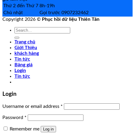
Thứ 2 đến Thứ 7
8h-19h
Chủ nhật
Gọi trước 0907232462
Copyright 2026 ©
Phục hồi dữ liệu Thiên Tân
Search
for:
Trang chủ
Giới Thiệu
khách hàng
Tin tức
Bảng giá
Login
Tin tức
Login
Username or email address
*
Password
*
Remember me
Log in