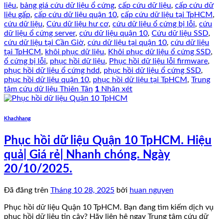
liệu
,
bảng giá cứu dữ liệu ổ cứng
,
cấp cứu dữ liệu
,
cấp cứu dữ
liệu gấp
,
cấp cứu dữ liệu quận 10
,
cấp cứu dữ liệu tại TpHCM
,
cứu dữ liệu
,
Cứu dữ liệu hư cơ
,
cứu dữ liệu ổ cứng bị lỗi
,
cứu
dữ liệu ổ cứng server
,
cứu dữ liệu quận 10
,
Cứu dữ liệu SSD
,
cứu dữ liệu tại Cần Giờ
,
cứu dữ liệu tại quận 10
,
cứu dữ liệu
tại TpHCM
,
khôi phục dữ liệu
,
Khôi phục dữ liệu ổ cứng SSD
,
ổ cứng bị lỗi
,
phục hồi dữ liệu
,
Phục hồi dữ liệu lỗi firmware
,
phục hồi dữ liệu ổ cứng hdd
,
phục hồi dữ liệu ổ cứng SSD
,
phục hồi dữ liệu quận 10
,
phục hồi dữ liệu tại TpHCM
,
Trung
tâm cứu dữ liệu Thiên Tân
1
Nhận xét
Khachhang
Phục hồi dữ liệu Quận 10 TpHCM. Hiệu
quả| Giá rẻ| Nhanh chóng. Ngày
20/10/2025.
Đã đăng trên
Tháng 10 28, 2025
bởi
huan nguyen
Phục hồi dữ liệu Quận 10 TpHCM. Bạn đang tìm kiếm dịch vụ
phục hồi dữ liệu tin cậy? Hãy liên hệ ngay Trung tâm cứu dữ