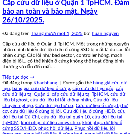
Cấp cứu dữ liệu ở Quận 1 TpHCM. Đảm
bảo an toàn và bảo mật. Ngày
26/10/2025.
Đã đăng trên
Tháng mười một 1, 2025
bởi
huan nguyen
Cấp cứu dữ liệu ở Quận 1 TpHCM. Một trong những nguyên
nhân chính khiến dữ liệu trên ổ cứng SSD bị mất là do các lỗi
phần cứng. Các lỗi như bad sector, controller hỏng, mạch
điện bị lỗi… có thể khiến ổ cứng không thể hoạt động bình
thường và dẫn đến mất…
Tiếp tục đọc
→
Đã đăng trong
Khachhang
|
Được gắn thẻ
bảng giá cứu dữ
liệu
,
bảng giá cứu dữ liệu ổ cứng
,
cấp cứu dữ liệu gấp
,
cấp
cứu dữ liệu tại Quận 1
,
cấp cứu dữ liệu tại TpHCM
,
cứu dữ
liệu bị ghost
,
cứu dữ liệu bị lỗi không nhận
,
Cứu dữ liệu
chuyên nghiệp
,
Cứu dữ liệu hư cơ
,
Cứu dữ liệu ổ cứng bị hư
cơ
,
cứu dữ liệu ổ cứng bị lỗi
,
Cứu dữ liệu ổ cứng HDD
,
cứu
dữ liệu tại Củ Chi
,
cứu dữ liệu tại quận 10
,
cứu dữ liệu tại
TpHCM
,
khôi phục dữ liệu amys chru
,
khôi phục dữ liệu ổ
cứng SSD/HDD
,
phục hồi dữ liệu
,
Phục hồi dữ liệu lỗi
firmware
,
phục hồi dữ liệu ổ cứng hdd
,
phục hồi dữ liệu quận