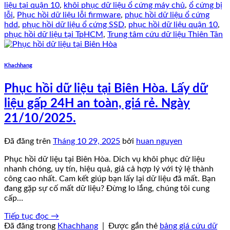
liệu tại quận 10
,
khôi phục dữ liệu ổ cứng máy chủ
,
ổ cứng bị
lỗi
,
Phục hồi dữ liệu lỗi firmware
,
phục hồi dữ liệu ổ cứng
hdd
,
phục hồi dữ liệu ổ cứng SSD
,
phục hồi dữ liệu quận 10
,
phục hồi dữ liệu tại TpHCM
,
Trung tâm cứu dữ liệu Thiên Tân
Khachhang
Phục hồi dữ liệu tại Biên Hòa. Lấy dữ
liệu gấp 24H an toàn, giá rẻ. Ngày
21/10/2025.
Đã đăng trên
Tháng 10 29, 2025
bởi
huan nguyen
Phục hồi dữ liệu tại Biên Hòa. Dich vụ khôi phục dữ liệu
nhanh chóng, uy tín, hiệu quả, giả cả hợp lý với tỷ lệ thành
công cao nhất. Cam kết giúp bạn lấy lại dữ liệu đã mất. Bạn
đang gặp sự cố mất dữ liệu? Đừng lo lắng, chúng tôi cung
cấp…
Tiếp tục đọc
→
Đã đăng trong
Khachhang
|
Được gắn thẻ
bảng giá cứu dữ