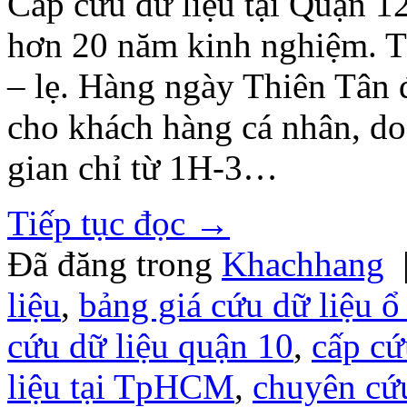
Cấp cứu dữ liệu tại Quận 1
hơn 20 năm kinh nghiệm. T
– lẹ. Hàng ngày Thiên Tân đ
cho khách hàng cá nhân, do
gian chỉ từ 1H-3…
Tiếp tục đọc
→
Đã đăng trong
Khachhang
liệu
,
bảng giá cứu dữ liệu ổ
cứu dữ liệu quận 10
,
cấp cứ
liệu tại TpHCM
,
chuyên cứu