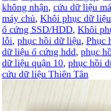
không nhận
,
cứu dữ liệu m
máy chủ
,
Khôi phục dữ liệ
ổ cứng SSD/HDD
,
Khôi ph
lỗi
,
phục hồi dữ liệu
,
Phục h
dữ liệu ổ cứng hdd
,
phục hồ
dữ liệu quận 10
,
phục hồi d
cứu dữ liệu Thiên Tân