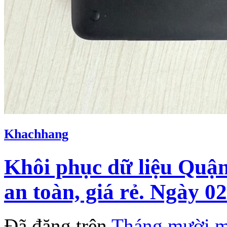
Khachhang
Khôi phục dữ liệu Quậ
an toàn, giá rẻ. Ngày 02
Đã đăng trên
Tháng mười m