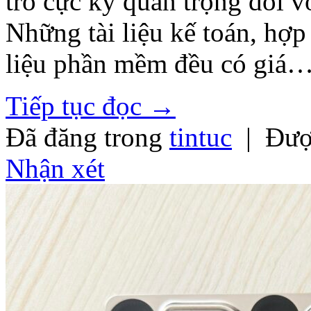
trò cực kỳ quan trọng đối v
Những tài liệu kế toán, hợp
liệu phần mềm đều có giá
Tiếp tục đọc
→
Đã đăng trong
tintuc
|
Đượ
Nhận xét