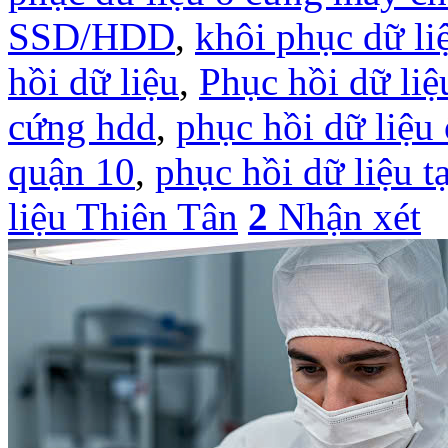
SSD/HDD
,
khôi phục dữ li
hồi dữ liệu
,
Phục hồi dữ liệ
cứng hdd
,
phục hồi dữ liệu
quận 10
,
phục hồi dữ liệu
liệu Thiên Tân
2
Nhận xét