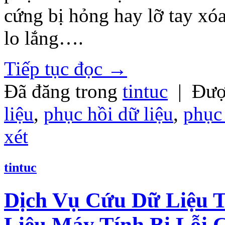
cứng bị hỏng hay lỡ tay xó
lo lắng….
Tiếp tục đọc
→
Đã đăng trong
tintuc
|
Đượ
liệu
,
phục hồi dữ liệu
,
phục 
xét
tintuc
Dịch Vụ Cứu Dữ Liệu 
Liệu Máy Tính Bị Lỗi 