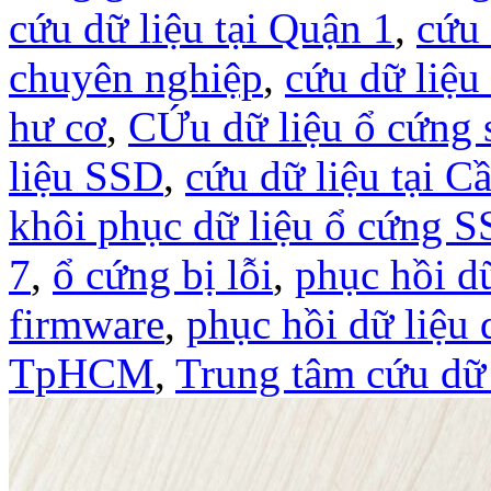
cứu dữ liệu tại Quận 1
,
cứu 
chuyên nghiệp
,
cứu dữ liệu
hư cơ
,
CỨu dữ liệu ổ cứng 
liệu SSD
,
cứu dữ liệu tại C
khôi phục dữ liệu ổ cứng
7
,
ổ cứng bị lỗi
,
phục hồi dữ
firmware
,
phục hồi dữ liệu
TpHCM
,
Trung tâm cứu dữ 