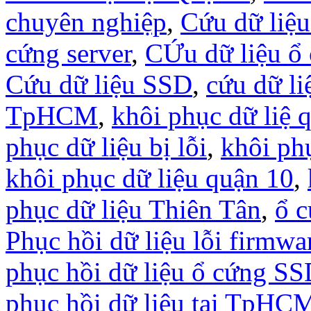
chuyên nghiệp
,
Cứu dữ liệ
cứng server
,
CỨu dữ liệu ổ 
Cứu dữ liệu SSD
,
cứu dữ li
TpHCM
,
khôi phục dữ liệ 
phục dữ liệu bị lỗi
,
khôi ph
khôi phục dữ liệu quận 10
,
phục dữ liệu Thiên Tân
,
ổ c
Phục hồi dữ liệu lỗi firmwa
phục hồi dữ liệu ổ cứng S
phục hồi dữ liệu tại TpHC