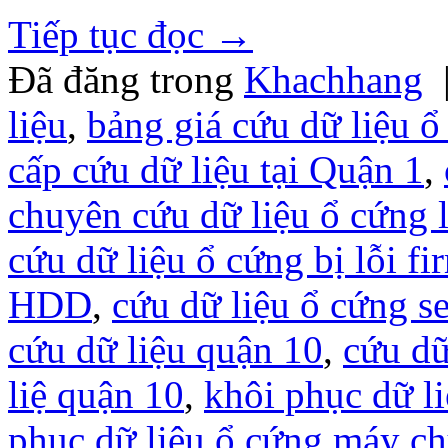
Tiếp tục đọc
→
Đã đăng trong
Khachhang
liệu
,
bảng giá cứu dữ liệu ổ
cấp cứu dữ liệu tại Quận 1
,
chuyên cứu dữ liệu ổ cứng l
cứu dữ liệu ổ cứng bị lỗi f
HDD
,
cứu dữ liệu ổ cứng se
cứu dữ liệu quận 10
,
cứu d
liệ quận 10
,
khôi phục dữ l
phục dữ liệu ổ cứng máy c