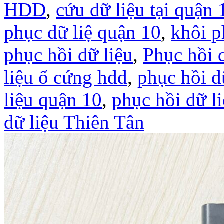
HDD
,
cứu dữ liệu tại quận 
phục dữ liệ quận 10
,
khôi p
phục hồi dữ liệu
,
Phục hồi d
liệu ổ cứng hdd
,
phục hồi d
liệu quận 10
,
phục hồi dữ 
dữ liệu Thiên Tân