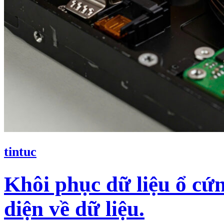
tintuc
Khôi phục dữ liệu ổ c
diện về dữ liệu.