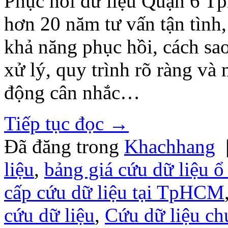
Phục hồi dữ liệu Quận 6 
hơn 20 năm tư vấn tận tình,
khả năng phục hồi, cách sao
xử lý, quy trình rõ ràng v
động cân nhắc…
Tiếp tục đọc
→
Đã đăng trong
Khachhang
liệu
,
bảng giá cứu dữ liệu ổ
cấp cứu dữ liệu tại TpHCM
cứu dữ liệu
,
Cứu dữ liệu ch