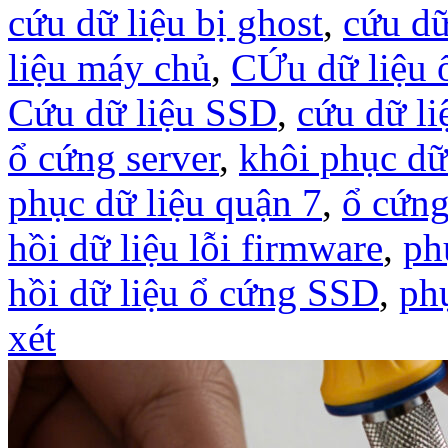
cứu dữ liệu bị ghost
,
cứu dữ
liệu máy chủ
,
CỨu dữ liệu 
Cứu dữ liệu SSD
,
cứu dữ l
ổ cứng server
,
khôi phục d
phục dữ liệu quận 7
,
ổ cứng
hồi dữ liệu lỗi firmware
,
ph
hồi dữ liệu ổ cứng SSD
,
ph
xét