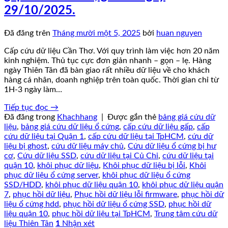
29/10/2025.
Đã đăng trên
Tháng mười một 5, 2025
bởi
huan nguyen
Cấp cứu dữ liệu Cần Thơ. Với quy trình làm việc hơn 20 năm
kinh nghiệm. Thủ tục cực đơn giản nhanh – gọn – lẹ. Hàng
ngày Thiên Tân đã bàn giao rất nhiều dữ liệu về cho khách
hàng cá nhân, doanh nghiệp trên toàn quốc. Thời gian chỉ từ
1H-3 ngày làm…
Tiếp tục đọc
→
Đã đăng trong
Khachhang
|
Được gắn thẻ
bảng giá cứu dữ
liệu
,
bảng giá cứu dữ liệu ổ cứng
,
cấp cứu dữ liệu gấp
,
cấp
cứu dữ liệu tại Quận 1
,
cấp cứu dữ liệu tại TpHCM
,
cứu dữ
liệu bị ghost
,
cứu dữ liệu máy chủ
,
Cứu dữ liệu ổ cứng bị hư
cơ
,
Cứu dữ liệu SSD
,
cứu dữ liệu tại Củ Chi
,
cứu dữ liệu tại
quận 10
,
khôi phục dữ liệu
,
Khôi phục dữ liệu bị lỗi
,
Khôi
phục dữ liệu ổ cứng server
,
khôi phục dữ liệu ổ cứng
SSD/HDD
,
khôi phục dữ liệu quận 10
,
khôi phục dữ liệu quận
7
,
phục hồi dữ liệu
,
Phục hồi dữ liệu lỗi firmware
,
phục hồi dữ
liệu ổ cứng hdd
,
phục hồi dữ liệu ổ cứng SSD
,
phục hồi dữ
liệu quận 10
,
phục hồi dữ liệu tại TpHCM
,
Trung tâm cứu dữ
liệu Thiên Tân
1
Nhận xét