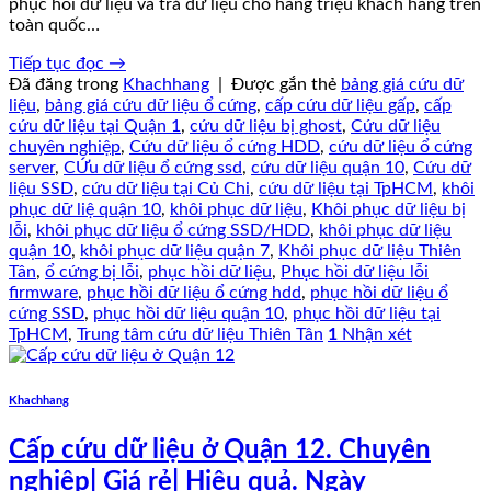
phục hồi dữ liệu và trả dữ liệu cho hàng triệu khách hàng trên
toàn quốc…
Tiếp tục đọc
→
Đã đăng trong
Khachhang
|
Được gắn thẻ
bảng giá cứu dữ
liệu
,
bảng giá cứu dữ liệu ổ cứng
,
cấp cứu dữ liệu gấp
,
cấp
cứu dữ liệu tại Quận 1
,
cứu dữ liệu bị ghost
,
Cứu dữ liệu
chuyên nghiệp
,
Cứu dữ liệu ổ cứng HDD
,
cứu dữ liệu ổ cứng
server
,
CỨu dữ liệu ổ cứng ssd
,
cứu dữ liệu quận 10
,
Cứu dữ
liệu SSD
,
cứu dữ liệu tại Củ Chi
,
cứu dữ liệu tại TpHCM
,
khôi
phục dữ liệ quận 10
,
khôi phục dữ liệu
,
Khôi phục dữ liệu bị
lỗi
,
khôi phục dữ liệu ổ cứng SSD/HDD
,
khôi phục dữ liệu
quận 10
,
khôi phục dữ liệu quận 7
,
Khôi phục dữ liệu Thiên
Tân
,
ổ cứng bị lỗi
,
phục hồi dữ liệu
,
Phục hồi dữ liệu lỗi
firmware
,
phục hồi dữ liệu ổ cứng hdd
,
phục hồi dữ liệu ổ
cứng SSD
,
phục hồi dữ liệu quận 10
,
phục hồi dữ liệu tại
TpHCM
,
Trung tâm cứu dữ liệu Thiên Tân
1
Nhận xét
Khachhang
Cấp cứu dữ liệu ở Quận 12. Chuyên
nghiệp| Giá rẻ| Hiệu quả. Ngày