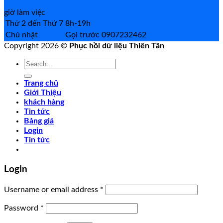
giờ làm việc
Thứ 2 đến Thứ 7
8h-19h
Chủ nhật
Gọi trước 0907232462
Copyright 2026 ©
Phục hồi dữ liệu Thiên Tân
Search
for:
Trang chủ
Giới Thiệu
khách hàng
Tin tức
Bảng giá
Login
Tin tức
Login
Username or email address
*
Password
*