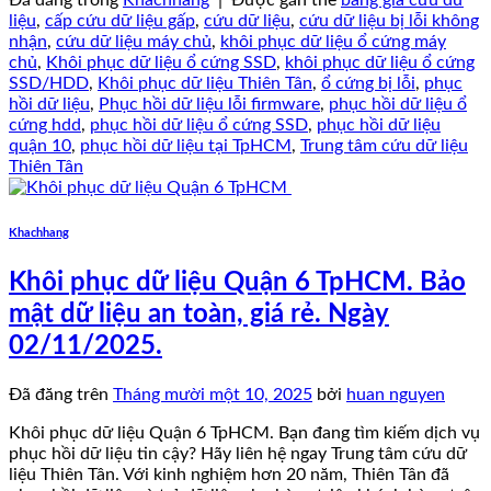
Đã đăng trong
Khachhang
|
Được gắn thẻ
bảng giá cứu dữ
liệu
,
cấp cứu dữ liệu gấp
,
cứu dữ liệu
,
cứu dữ liệu bị lỗi không
nhận
,
cứu dữ liệu máy chủ
,
khôi phục dữ liệu ổ cứng máy
chủ
,
Khôi phục dữ liệu ổ cứng SSD
,
khôi phục dữ liệu ổ cứng
SSD/HDD
,
Khôi phục dữ liệu Thiên Tân
,
ổ cứng bị lỗi
,
phục
hồi dữ liệu
,
Phục hồi dữ liệu lỗi firmware
,
phục hồi dữ liệu ổ
cứng hdd
,
phục hồi dữ liệu ổ cứng SSD
,
phục hồi dữ liệu
quận 10
,
phục hồi dữ liệu tại TpHCM
,
Trung tâm cứu dữ liệu
Thiên Tân
Khachhang
Khôi phục dữ liệu Quận 6 TpHCM. Bảo
mật dữ liệu an toàn, giá rẻ. Ngày
02/11/2025.
Đã đăng trên
Tháng mười một 10, 2025
bởi
huan nguyen
Khôi phục dữ liệu Quận 6 TpHCM. Bạn đang tìm kiếm dịch vụ
phục hồi dữ liệu tin cậy? Hãy liên hệ ngay Trung tâm cứu dữ
liệu Thiên Tân. Với kinh nghiệm hơn 20 năm, Thiên Tân đã