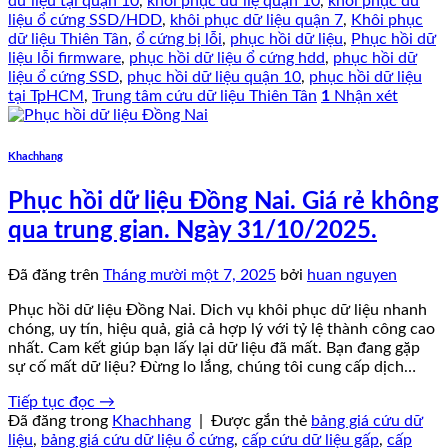
dữ liệu tại quận 10
,
khôi phục dữ liệ quận 10
,
khôi phục dữ
liệu ổ cứng SSD/HDD
,
khôi phục dữ liệu quận 7
,
Khôi phục
dữ liệu Thiên Tân
,
ổ cứng bị lỗi
,
phục hồi dữ liệu
,
Phục hồi dữ
liệu lỗi firmware
,
phục hồi dữ liệu ổ cứng hdd
,
phục hồi dữ
liệu ổ cứng SSD
,
phục hồi dữ liệu quận 10
,
phục hồi dữ liệu
tại TpHCM
,
Trung tâm cứu dữ liệu Thiên Tân
1
Nhận xét
Khachhang
Phục hồi dữ liệu Đồng Nai. Giá rẻ không
qua trung gian. Ngày 31/10/2025.
Đã đăng trên
Tháng mười một 7, 2025
bởi
huan nguyen
Phục hồi dữ liệu Đồng Nai. Dich vụ khôi phục dữ liệu nhanh
chóng, uy tín, hiệu quả, giả cả hợp lý với tỷ lệ thành công cao
nhất. Cam kết giúp bạn lấy lại dữ liệu đã mất. Bạn đang gặp
sự cố mất dữ liệu? Đừng lo lắng, chúng tôi cung cấp dịch…
Tiếp tục đọc
→
Đã đăng trong
Khachhang
|
Được gắn thẻ
bảng giá cứu dữ
liệu
,
bảng giá cứu dữ liệu ổ cứng
,
cấp cứu dữ liệu gấp
,
cấp