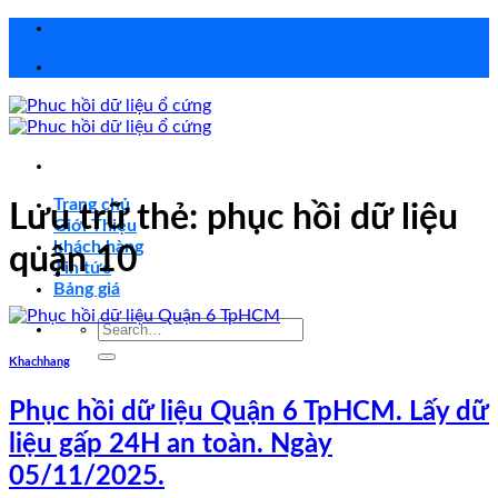
Chuyển
đến
nội
dung
Trang chủ
Lưu trữ thẻ:
phục hồi dữ liệu
Giới Thiệu
khách hàng
quận 10
Tin tức
Bảng giá
Search
for:
Khachhang
Phục hồi dữ liệu Quận 6 TpHCM. Lấy dữ
liệu gấp 24H an toàn. Ngày
05/11/2025.