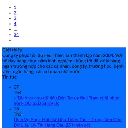
1
2
3
4
…
34
Giới thiệu
Công ty phục hồi dữ liệu Thiên Tân thành lập năm 2004. Với
bề dày hàng chục năm kinh nghiệm chúng tôi đã xử lý hàng
ngàn trường hợp cho các cá nhân, công ty, trường học, bệnh
viện, ngân hàng, các cơ quan nhà nước…
Tin tức
07
Th4
✅Dịch vụ cứu dữ liệu Bến Tre uy tín | Trạm cuối phục
hồi HDD SSD SERVER
18
Th3
Dịch Vụ Phục Hồi Dữ Liệu Thiên Tân – Trung Tâm Cứu
Dữ Liệu Uy Tín Hàng Đầu
25
Nhận xét