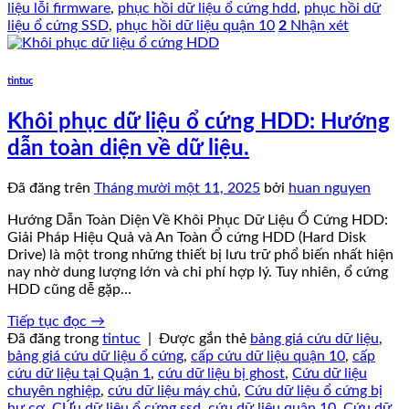
liệu lỗi firmware
,
phục hồi dữ liệu ổ cứng hdd
,
phục hồi dữ
liệu ổ cứng SSD
,
phục hồi dữ liệu quận 10
2
Nhận xét
tintuc
Khôi phục dữ liệu ổ cứng HDD: Hướng
dẫn toàn diện về dữ liệu.
Đã đăng trên
Tháng mười một 11, 2025
bởi
huan nguyen
Hướng Dẫn Toàn Diện Về Khôi Phục Dữ Liệu Ổ Cứng HDD:
Giải Pháp Hiệu Quả và An Toàn Ổ cứng HDD (Hard Disk
Drive) là một trong những thiết bị lưu trữ phổ biến nhất hiện
nay nhờ dung lượng lớn và chi phí hợp lý. Tuy nhiên, ổ cứng
HDD cũng dễ gặp…
Tiếp tục đọc
→
Đã đăng trong
tintuc
|
Được gắn thẻ
bảng giá cứu dữ liệu
,
bảng giá cứu dữ liệu ổ cứng
,
cấp cứu dữ liệu quận 10
,
cấp
cứu dữ liệu tại Quận 1
,
cứu dữ liệu bị ghost
,
Cứu dữ liệu
chuyên nghiệp
,
cứu dữ liệu máy chủ
,
Cứu dữ liệu ổ cứng bị
hư cơ
,
CỨu dữ liệu ổ cứng ssd
,
cứu dữ liệu quận 10
,
Cứu dữ