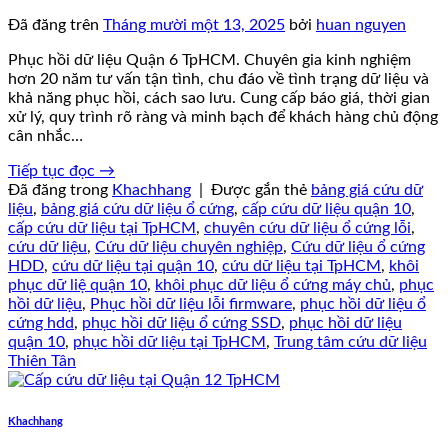
Đã đăng trên
Tháng mười một 13, 2025
bởi
huan nguyen
Phục hồi dữ liệu Quận 6 TpHCM. Chuyên gia kinh nghiệm
hơn 20 năm tư vấn tận tình, chu đáo về tình trạng dữ liệu và
khả năng phục hồi, cách sao lưu. Cung cấp báo giá, thời gian
xử lý, quy trình rõ ràng và minh bạch để khách hàng chủ động
cân nhắc…
Tiếp tục đọc
→
Đã đăng trong
Khachhang
|
Được gắn thẻ
bảng giá cứu dữ
liệu
,
bảng giá cứu dữ liệu ổ cứng
,
cấp cứu dữ liệu quận 10
,
cấp cứu dữ liệu tại TpHCM
,
chuyên cứu dữ liệu ổ cứng lỗi
,
cứu dữ liệu
,
Cứu dữ liệu chuyên nghiệp
,
Cứu dữ liệu ổ cứng
HDD
,
cứu dữ liệu tại quận 10
,
cứu dữ liệu tại TpHCM
,
khôi
phục dữ liệ quận 10
,
khôi phục dữ liệu ổ cứng máy chủ
,
phục
hồi dữ liệu
,
Phục hồi dữ liệu lỗi firmware
,
phục hồi dữ liệu ổ
cứng hdd
,
phục hồi dữ liệu ổ cứng SSD
,
phục hồi dữ liệu
quận 10
,
phục hồi dữ liệu tại TpHCM
,
Trung tâm cứu dữ liệu
Thiên Tân
Khachhang