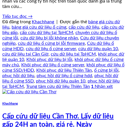
nhân và các công ty tin học trên toàn quốc đánh giá là trung
tâm cứu…
Tiếp tục đọc
→
Đã đăng trong
Khachhang
|
Được gắn thẻ
bảng giá cứu dữ
liệu
,
bảng giá cứu dữ liệu ổ cứng
,
cấp cứu dữ liệu
,
cấp cứu dữ
liệu gấp
,
cấp cứu dữ liệu tại TpHCM
,
chuyên cứu dữ liệu ổ
cứng lỗi
,
cứu dữ liệu bị lỗi không nhận
,
Cứu dữ liệu chuyên
nghiệp
,
cứu dữ liệu ổ cứng bị lỗi firmware
,
Cứu dữ liệu ổ
cứng HDD
,
cứu dữ liệu ổ cứng server
,
cứu dữ liệu quận 10
,
cứu dữ liệu tại Cần Giờ
,
cứu dữ liệu tại TpHCM
,
khôi phục dữ
liệ quận 10
,
Khôi phục dữ liệu bị lỗi
,
khôi phục dữ liệu ổ cứng
máy chủ
,
Khôi phục dữ liệu ổ cứng server
,
khôi phục dữ liệu ổ
cứng SSD/HDD
,
Khôi phục dữ liệu Thiên Tân
,
ổ cứng bị lỗi
,
phục hồi dữ liệu
,
phục hồi dữ liệu ổ cứng hdd
,
phục hồi dữ
liệu ổ cứng SSD
,
phục hồi dữ liệu quận 10
,
phục hồi dữ liệu
tại TpHCM
,
Trung tâm cứu dữ liệu Thiên Tân
1
Nhận xét
Khachhang
Cấp cứu dữ liệu Cần Thơ. Lấy dữ liệu
gấp 24H an toàn, giá rẻ. Ngày