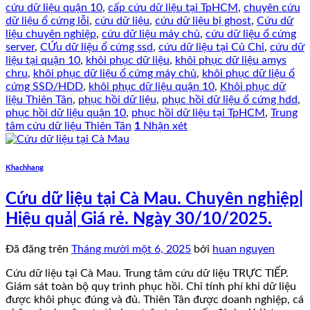
cứu dữ liệu quận 10
,
cấp cứu dữ liệu tại TpHCM
,
chuyên cứu
dữ liệu ổ cứng lỗi
,
cứu dữ liệu
,
cứu dữ liệu bị ghost
,
Cứu dữ
liệu chuyên nghiệp
,
cứu dữ liệu máy chủ
,
cứu dữ liệu ổ cứng
server
,
CỨu dữ liệu ổ cứng ssd
,
cứu dữ liệu tại Củ Chi
,
cứu dữ
liệu tại quận 10
,
khôi phục dữ liệu
,
khôi phục dữ liệu amys
chru
,
khôi phục dữ liệu ổ cứng máy chủ
,
khôi phục dữ liệu ổ
cứng SSD/HDD
,
khôi phục dữ liệu quận 10
,
Khôi phục dữ
liệu Thiên Tân
,
phục hồi dữ liệu
,
phục hồi dữ liệu ổ cứng hdd
,
phục hồi dữ liệu quận 10
,
phục hồi dữ liệu tại TpHCM
,
Trung
tâm cứu dữ liệu Thiên Tân
1
Nhận xét
Khachhang
Cứu dữ liệu tại Cà Mau. Chuyên nghiệp|
Hiệu quả| Giá rẻ. Ngày 30/10/2025.
Đã đăng trên
Tháng mười một 6, 2025
bởi
huan nguyen
Cứu dữ liệu tại Cà Mau. Trung tâm cứu dữ liệu TRỰC TIẾP.
Giám sát toàn bộ quy trình phục hồi. Chỉ tính phí khi dữ liệu
được khôi phục đúng và đủ. Thiên Tân được doanh nghiệp, cá