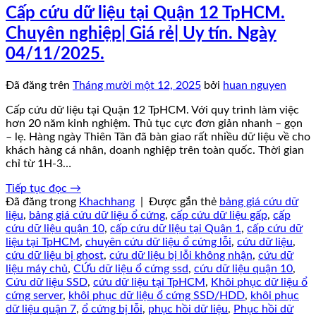
Cấp cứu dữ liệu tại Quận 12 TpHCM.
Chuyên nghiệp| Giá rẻ| Uy tín. Ngày
04/11/2025.
Đã đăng trên
Tháng mười một 12, 2025
bởi
huan nguyen
Cấp cứu dữ liệu tại Quận 12 TpHCM. Với quy trình làm việc
hơn 20 năm kinh nghiệm. Thủ tục cực đơn giản nhanh – gọn
– lẹ. Hàng ngày Thiên Tân đã bàn giao rất nhiều dữ liệu về cho
khách hàng cá nhân, doanh nghiệp trên toàn quốc. Thời gian
chỉ từ 1H-3…
Tiếp tục đọc
→
Đã đăng trong
Khachhang
|
Được gắn thẻ
bảng giá cứu dữ
liệu
,
bảng giá cứu dữ liệu ổ cứng
,
cấp cứu dữ liệu gấp
,
cấp
cứu dữ liệu quận 10
,
cấp cứu dữ liệu tại Quận 1
,
cấp cứu dữ
liệu tại TpHCM
,
chuyên cứu dữ liệu ổ cứng lỗi
,
cứu dữ liệu
,
cứu dữ liệu bị ghost
,
cứu dữ liệu bị lỗi không nhận
,
cứu dữ
liệu máy chủ
,
CỨu dữ liệu ổ cứng ssd
,
cứu dữ liệu quận 10
,
Cứu dữ liệu SSD
,
cứu dữ liệu tại TpHCM
,
Khôi phục dữ liệu ổ
cứng server
,
khôi phục dữ liệu ổ cứng SSD/HDD
,
khôi phục
dữ liệu quận 7
,
ổ cứng bị lỗi
,
phục hồi dữ liệu
,
Phục hồi dữ