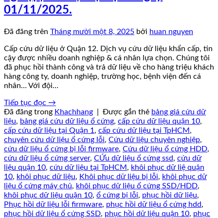
01/11/2025.
Đã đăng trên
Tháng mười một 8, 2025
bởi
huan nguyen
Cấp cứu dữ liệu ở Quận 12. Dịch vụ cứu dữ liệu khẩn cấp, tin
cậy được nhiều doanh nghiệp & cá nhân lựa chọn. Chúng tôi
đã phục hồi thành công và trả dữ liệu về cho hàng triệu khách
hàng công ty, doanh nghiệp, trường học, bệnh viện đến cá
nhân… Với đội…
Tiếp tục đọc
→
Đã đăng trong
Khachhang
|
Được gắn thẻ
bảng giá cứu dữ
liệu
,
bảng giá cứu dữ liệu ổ cứng
,
cấp cứu dữ liệu quận 10
,
cấp cứu dữ liệu tại Quận 1
,
cấp cứu dữ liệu tại TpHCM
,
chuyên cứu dữ liệu ổ cứng lỗi
,
Cứu dữ liệu chuyên nghiệp
,
cứu dữ liệu ổ cứng bị lỗi firmware
,
Cứu dữ liệu ổ cứng HDD
,
cứu dữ liệu ổ cứng server
,
CỨu dữ liệu ổ cứng ssd
,
cứu dữ
liệu quận 10
,
cứu dữ liệu tại TpHCM
,
khôi phục dữ liệ quận
10
,
khôi phục dữ liệu
,
Khôi phục dữ liệu bị lỗi
,
khôi phục dữ
liệu ổ cứng máy chủ
,
khôi phục dữ liệu ổ cứng SSD/HDD
,
khôi phục dữ liệu quận 10
,
ổ cứng bị lỗi
,
phục hồi dữ liệu
,
Phục hồi dữ liệu lỗi firmware
,
phục hồi dữ liệu ổ cứng hdd
,
phục hồi dữ liệu ổ cứng SSD
,
phục hồi dữ liệu quận 10
,
phục