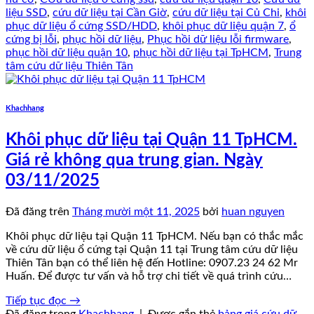
liệu SSD
,
cứu dữ liệu tại Cần Giờ
,
cứu dữ liệu tại Củ Chi
,
khôi
phục dữ liệu ổ cứng SSD/HDD
,
khôi phục dữ liệu quận 7
,
ổ
cứng bị lỗi
,
phục hồi dữ liệu
,
Phục hồi dữ liệu lỗi firmware
,
phục hồi dữ liệu quận 10
,
phục hồi dữ liệu tại TpHCM
,
Trung
tâm cứu dữ liệu Thiên Tân
Khachhang
Khôi phục dữ liệu tại Quận 11 TpHCM.
Giá rẻ không qua trung gian. Ngày
03/11/2025
Đã đăng trên
Tháng mười một 11, 2025
bởi
huan nguyen
Khôi phục dữ liệu tại Quận 11 TpHCM. Nếu bạn có thắc mắc
về cứu dữ liệu ổ cứng tại Quận 11 tại Trung tâm cứu dữ liệu
Thiên Tân bạn có thể liên hệ đến Hotline: 0907.23 24 62 Mr
Huấn. Để được tư vấn và hỗ trợ chi tiết về quá trình cứu…
Tiếp tục đọc
→