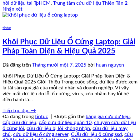
hồi dữ liệu tại TpHCM
,
Trung tâm cứu dữ liệu Thiên Tân
2
Nhận xét
tintuc
Khôi Phục Dữ Liệu Ổ Cứng Laptop: Giải
Pháp Toàn Diện & Hiệu Quả 2025
Đã đăng trên
Tháng mười một 7, 2025
bởi
huan nguyen
Khôi Phục Dữ Liệu Ổ Cứng Laptop: Giải Pháp Toàn Diện &
Hiệu Quả 2025 Giới Thiệu Trong cuộc sống, dữ liệu được xem
là tài sản quý giá của mỗi cá nhận và doanh nghiệp. Vì vậy
việc mất dữ liệu do lỗi ổ cuứng, virus, xóa nhầm hay lỗi hệ
điều hành là…
Tiếp tục đọc
→
Đã đăng trong
tintuc
|
Được gắn thẻ
bảng giá cứu dữ liệu
,
cấp cứu dữ liệu
,
cấp cứu dữ liệu quận 10
,
chuyên cứu dữ liệu
ổ cứng lỗi
,
cứu dữ liệu bị lỗi không nhận
,
cứu dữ liệu máy
chủ
,
cứu dữ liệu ổ cứng server
,
CỨu dữ liệu ổ cứng ssd
,
cứu