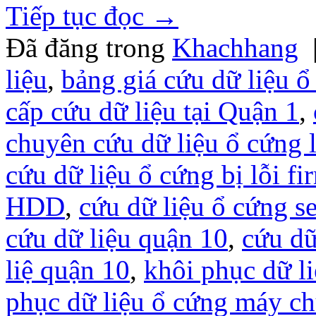
Tiếp tục đọc
→
Đã đăng trong
Khachhang
liệu
,
bảng giá cứu dữ liệu ổ
cấp cứu dữ liệu tại Quận 1
,
chuyên cứu dữ liệu ổ cứng l
cứu dữ liệu ổ cứng bị lỗi f
HDD
,
cứu dữ liệu ổ cứng se
cứu dữ liệu quận 10
,
cứu d
liệ quận 10
,
khôi phục dữ l
phục dữ liệu ổ cứng máy c