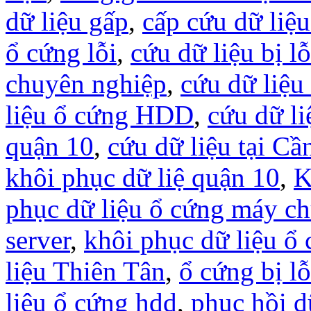
dữ liệu gấp
,
cấp cứu dữ liệ
ổ cứng lỗi
,
cứu dữ liệu bị l
chuyên nghiệp
,
cứu dữ liệu
liệu ổ cứng HDD
,
cứu dữ li
quận 10
,
cứu dữ liệu tại Cầ
khôi phục dữ liệ quận 10
,
K
phục dữ liệu ổ cứng máy c
server
,
khôi phục dữ liệu 
liệu Thiên Tân
,
ổ cứng bị lỗ
liệu ổ cứng hdd
,
phục hồi d