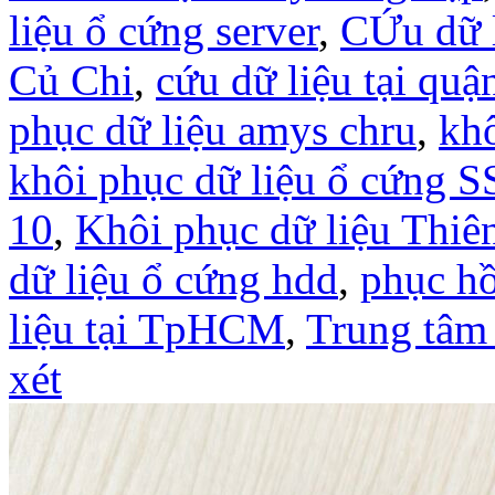
liệu ổ cứng server
,
CỨu dữ l
Củ Chi
,
cứu dữ liệu tại quậ
phục dữ liệu amys chru
,
khô
khôi phục dữ liệu ổ cứng
10
,
Khôi phục dữ liệu Thiê
dữ liệu ổ cứng hdd
,
phục hồ
liệu tại TpHCM
,
Trung tâm 
xét