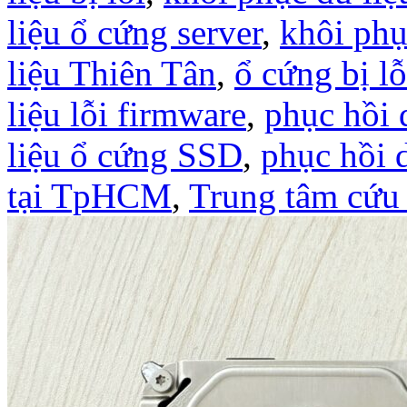
liệu ổ cứng server
,
khôi phụ
liệu Thiên Tân
,
ổ cứng bị lỗ
liệu lỗi firmware
,
phục hồi 
liệu ổ cứng SSD
,
phục hồi 
tại TpHCM
,
Trung tâm cứu 