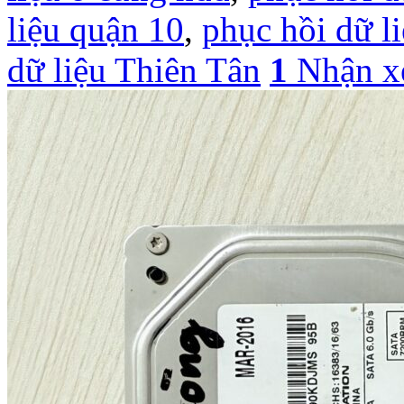
liệu quận 10
,
phục hồi dữ 
dữ liệu Thiên Tân
1
Nhận x