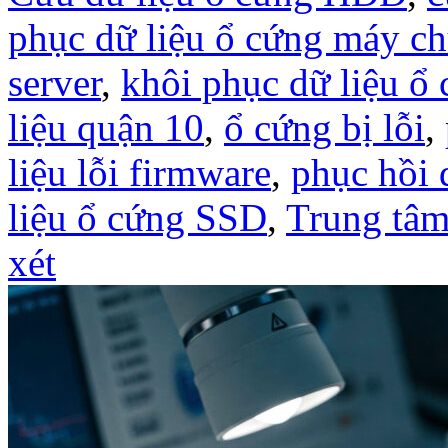
phục dữ liệu ổ cứng máy c
server
,
khôi phục dữ liệu 
liệu quận 10
,
ổ cứng bị lỗi
,
liệu lỗi firmware
,
phục hồi 
liệu ổ cứng SSD
,
Trung tâm
xét