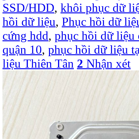
SSD/HDD
,
khôi phục dữ li
hồi dữ liệu
,
Phục hồi dữ liệ
cứng hdd
,
phục hồi dữ liệu
quận 10
,
phục hồi dữ liệu
liệu Thiên Tân
2
Nhận xét