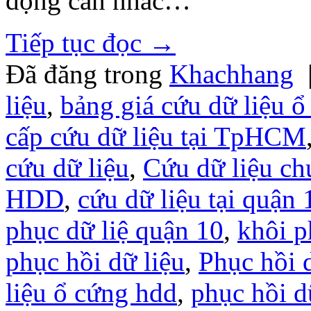
động cân nhắc…
Tiếp tục đọc
→
Đã đăng trong
Khachhang
liệu
,
bảng giá cứu dữ liệu ổ
cấp cứu dữ liệu tại TpHCM
cứu dữ liệu
,
Cứu dữ liệu ch
HDD
,
cứu dữ liệu tại quận 
phục dữ liệ quận 10
,
khôi p
phục hồi dữ liệu
,
Phục hồi d
liệu ổ cứng hdd
,
phục hồi d