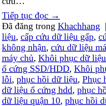
cứu…
Tiếp tục đọc
→
Đã đăng trong
Khachhang
liệu
,
cấp cứu dữ liệu gấp
,
c
không nhận
,
cứu dữ liệu m
máy chủ
,
Khôi phục dữ liệ
ổ cứng SSD/HDD
,
Khôi ph
lỗi
,
phục hồi dữ liệu
,
Phục h
dữ liệu ổ cứng hdd
,
phục hồ
dữ liệu quận 10
,
phục hồi d