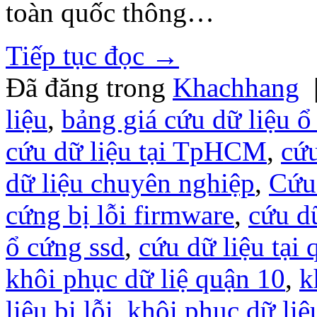
toàn quốc thông…
Tiếp tục đọc
→
Đã đăng trong
Khachhang
liệu
,
bảng giá cứu dữ liệu ổ
cứu dữ liệu tại TpHCM
,
cứu
dữ liệu chuyên nghiệp
,
Cứu 
cứng bị lỗi firmware
,
cứu dữ
ổ cứng ssd
,
cứu dữ liệu tại
khôi phục dữ liệ quận 10
,
k
liệu bị lỗi
,
khôi phục dữ li