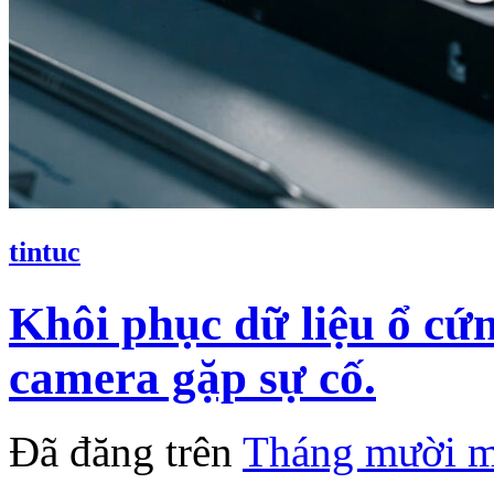
tintuc
Khôi phục dữ liệu ổ cứ
camera gặp sự cố.
Đã đăng trên
Tháng mười m